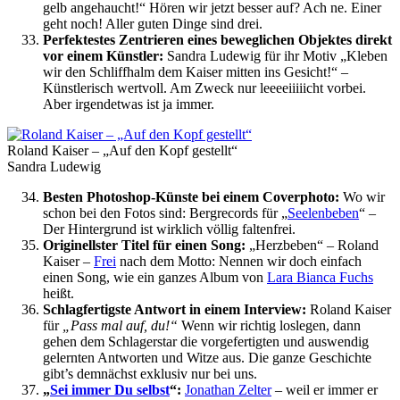
gelb angehaucht!“ Hören wir jetzt besser auf? Ach ne. Einer
geht noch! Aller guten Dinge sind drei.
Perfektestes Zentrieren eines beweglichen Objektes direkt
vor einem Künstler:
Sandra Ludewig für ihr Motiv „Kleben
wir den Schliffhalm dem Kaiser mitten ins Gesicht!“ –
Künstlerisch wertvoll. Am Zweck nur leeeeiiiiicht vorbei.
Aber irgendetwas ist ja immer.
Roland Kaiser – „Auf den Kopf gestellt“
Sandra Ludewig
Besten Photoshop-Künste bei einem Coverphoto:
Wo wir
schon bei den Fotos sind: Bergrecords für „
Seelenbeben
“ –
Der Hintergrund ist wirklich völlig faltenfrei.
Originellster Titel für einen Song:
„Herzbeben“ – Roland
Kaiser –
Frei
nach dem Motto: Nennen wir doch einfach
einen Song, wie ein ganzes Album von
Lara Bianca Fuchs
heißt.
Schlagfertigste Antwort in einem Interview:
Roland Kaiser
für
„Pass mal auf, du!“
Wenn wir richtig loslegen, dann
gehen dem Schlagerstar die vorgefertigten und auswendig
gelernten Antworten und Witze aus. Die ganze Geschichte
gibt’s demnächst exklusiv nur bei uns.
„
Sei immer Du selbst
“:
Jonathan Zelter
– weil er immer er