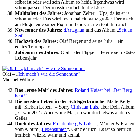
selbst ist oder weil sein Album so heißt. Irgendwas wird
schon passen. Der musste einfach in die Liste.
Multitalent des Jahres:
Jonathan Zelter – Ups, da ist er ja
schon wieder. Das wird noch mal ein ganz großer. Der macht
am Flügel eine super Figur und die Gitarre steht ihm auch.
Newcomer des Jahres:
dArtagnan
und das Album „
Seit an
Seit
“
Hochzeit des Jahres:
Olaf Berger und seine Julia – ein
echtes Traumpaar
Jubiläum des Jahres:
Olaf – der Flipper – feierte sein 70stes
Lebensjahr
Olaf – „
Ich mach’s wie die Sonnenuhr
“
Michael Wilfing
Das „erste Mal“ des Jahres:
Roland Kaiser bei „Der Berg
bebt!“
Die meisten Leben in der Schlagerbranche:
Maite Kelly
mit „Sieben Leben“ – Sorry
Christian Lais
, aber Dein Album
„7“ war 2015. Aber warte Mal, da war doch etwas anderes
Geiles.
Duett des Jahres:
Freudenberg & Lais
– „Männer & Frauen“
vom Album „
Lebenslinien
“. Ganz ehrlich. Es ist so herrlich
ironisch, witzig, wahr und genial.