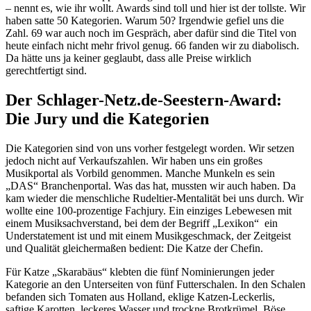
– nennt es, wie ihr wollt. Awards sind toll und hier ist der tollste. Wir
haben satte 50 Kategorien. Warum 50? Irgendwie gefiel uns die
Zahl. 69 war auch noch im Gespräch, aber dafür sind die Titel von
heute einfach nicht mehr frivol genug. 66 fanden wir zu diabolisch.
Da hätte uns ja keiner geglaubt, dass alle Preise wirklich
gerechtfertigt sind.
Der Schlager-Netz.de-Seestern-Award:
Die Jury und die Kategorien
Die Kategorien sind von uns vorher festgelegt worden. Wir setzen
jedoch nicht auf Verkaufszahlen. Wir haben uns ein großes
Musikportal als Vorbild genommen. Manche Munkeln es sein
„DAS“ Branchenportal. Was das hat, mussten wir auch haben. Da
kam wieder die menschliche Rudeltier-Mentalität bei uns durch. Wir
wollte eine 100-prozentige Fachjury. Ein einziges Lebewesen mit
einem Musiksachverstand, bei dem der Begriff „Lexikon“ ein
Understatement ist und mit einem Musikgeschmack, der Zeitgeist
und Qualität gleichermaßen bedient: Die Katze der Chefin.
Für Katze „Skarabäus“ klebten die fünf Nominierungen jeder
Kategorie an den Unterseiten von fünf Futterschalen. In den Schalen
befanden sich Tomaten aus Holland, eklige Katzen-Leckerlis,
saftige Karotten, leckeres Wasser und trockne Brotkrümel. Böse