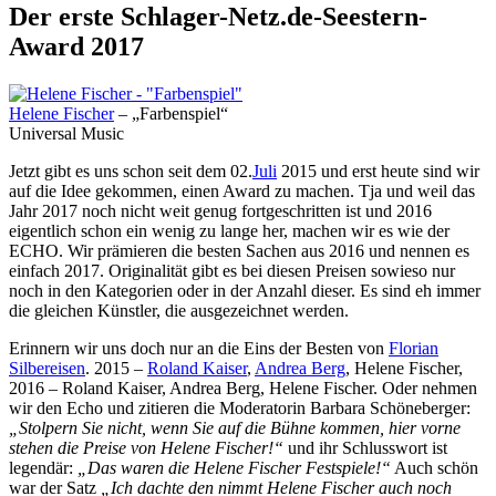
Der erste Schlager-Netz.de-Seestern-
Award 2017
Helene Fischer
– „Farbenspiel“
Universal Music
Jetzt gibt es uns schon seit dem 02.
Juli
2015 und erst heute sind wir
auf die Idee gekommen, einen Award zu machen. Tja und weil das
Jahr 2017 noch nicht weit genug fortgeschritten ist und 2016
eigentlich schon ein wenig zu lange her, machen wir es wie der
ECHO. Wir prämieren die besten Sachen aus 2016 und nennen es
einfach 2017. Originalität gibt es bei diesen Preisen sowieso nur
noch in den Kategorien oder in der Anzahl dieser. Es sind eh immer
die gleichen Künstler, die ausgezeichnet werden.
Erinnern wir uns doch nur an die Eins der Besten von
Florian
Silbereisen
. 2015 –
Roland Kaiser
,
Andrea Berg
, Helene Fischer,
2016 – Roland Kaiser, Andrea Berg, Helene Fischer. Oder nehmen
wir den Echo und zitieren die Moderatorin Barbara Schöneberger:
„Stolpern Sie nicht, wenn Sie auf die Bühne kommen, hier vorne
stehen die Preise von Helene Fischer!“
und ihr Schlusswort ist
legendär:
„Das waren die Helene Fischer Festspiele!“
Auch schön
war der Satz
„Ich dachte den nimmt Helene Fischer auch noch