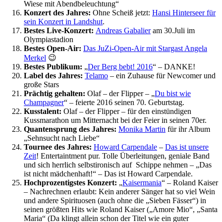
Wiese mit Abendbeleuchtung“
Konzert des Jahres:
Ohne Scheiß jetzt:
Hansi Hinterseer für
sein Konzert in Landshut
.
Bestes Live-Konzert:
Andreas Gabalier
am 30.Juli im
Olympiastadion
Bestes Open-Air:
Das JuZi-Open-Air mit Stargast Angela
Merkel
😉
Bestes Publikum:
„
Der Berg bebt! 2016
“ – DANKE!
Label des Jahres:
Telamo
– ein Zuhause für Newcomer und
große Stars
Prächtig gehalten:
Olaf – der Flipper – „
Du bist wie
Champagner
“ – feierte 2016 seinen 70. Geburtstag.
Kusstalent:
Olaf – der Flipper – für den einstündigen
Kussmarathon um Mitternacht bei der Feier in seinen 70er.
Quantensprung des Jahres:
Monika Martin
für ihr Album
„Sehnsucht nach Liebe“
Tournee des Jahres:
Howard Carpendale
–
Das ist unsere
Zeit
! Entertaintment pur. Tolle Überleitungen, geniale Band
und sich herrlich selbstironisch auf Schippe nehmen – „Das
ist nicht mädchenhaft!“ – Das ist Howard Carpendale.
Hochprozentigstes Konzert:
„
Kaisermania
“ – Roland Kaiser
– Nachrechnen erlaubt: Kein anderer Sänger hat so viel Wein
und andere Spirituosen (auch ohne die „Sieben Fässer“) in
seinen größten Hits wie Roland Kaiser („Amore Mio“, „Santa
Maria“ (Da klingt allein schon der Titel wie ein guter