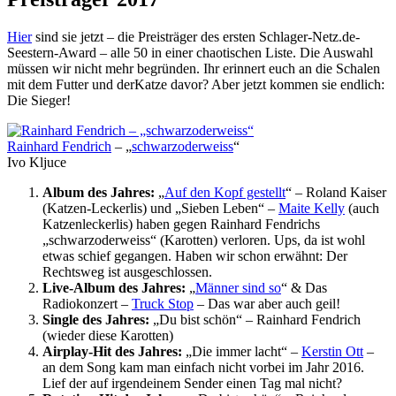
Hier
sind sie jetzt – die Preisträger des ersten Schlager-Netz.de-
Seestern-Award – alle 50 in einer chaotischen Liste. Die Auswahl
müssen wir nicht mehr begründen. Ihr erinnert euch an die Schalen
mit dem Futter und derKatze davor? Aber jetzt kommen sie endlich:
Die Sieger!
Rainhard Fendrich
– „
schwarzoderweiss
“
Ivo Kljuce
Album des Jahres:
„
Auf den Kopf gestellt
“ – Roland Kaiser
(Katzen-Leckerlis) und „Sieben Leben“ –
Maite Kelly
(auch
Katzenleckerlis) haben gegen Rainhard Fendrichs
„schwarzoderweiss“ (Karotten) verloren. Ups, da ist wohl
etwas schief gegangen. Haben wir schon erwähnt: Der
Rechtsweg ist ausgeschlossen.
Live-Album des Jahres:
„
Männer sind so
“ & Das
Radiokonzert –
Truck Stop
– Das war aber auch geil!
Single des Jahres:
„Du bist schön“ – Rainhard Fendrich
(wieder diese Karotten)
Airplay-Hit des Jahres:
„Die immer lacht“ –
Kerstin Ott
–
an dem Song kam man einfach nicht vorbei im Jahr 2016.
Lief der auf irgendeinem Sender einen Tag mal nicht?