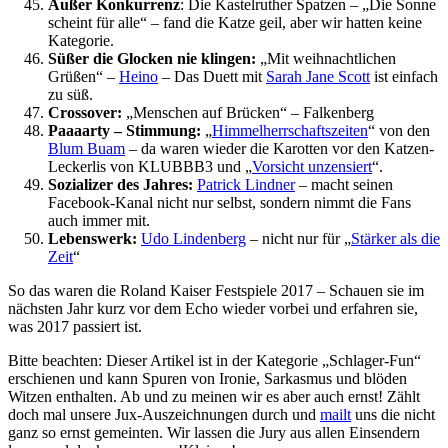
Außer Konkurrenz
: Die Kastelruther Spatzen – „Die Sonne
scheint für alle“ – fand die Katze geil, aber wir hatten keine
Kategorie.
Süßer die Glocken nie klingen:
„Mit weihnachtlichen
Grüßen“ –
Heino
– Das Duett mit
Sarah Jane Scott
ist einfach
zu süß.
Crossover:
„Menschen auf Brücken“ – Falkenberg
Paaaarty – Stimmung:
„
Himmelherrschaftszeiten
“ von den
Blum Buam
– da waren wieder die Karotten vor den Katzen-
Leckerlis von KLUBBB3 und „
Vorsicht unzensiert
“.
Sozializer des Jahres:
Patrick Lindner
– macht seinen
Facebook-Kanal nicht nur selbst, sondern nimmt die Fans
auch immer mit.
Lebenswerk:
Udo Lindenberg
– nicht nur für „
Stärker als die
Zeit
“
So das waren die Roland Kaiser Festspiele 2017 – Schauen sie im
nächsten Jahr kurz vor dem Echo wieder vorbei und erfahren sie,
was 2017 passiert ist.
Bitte beachten: Dieser Artikel ist in der Kategorie „Schlager-Fun“
erschienen und kann Spuren von Ironie, Sarkasmus und blöden
Witzen enthalten. Ab und zu meinen wir es aber auch ernst! Zählt
doch mal unsere Jux-Auszeichnungen durch und
mailt
uns die nicht
ganz so ernst gemeinten. Wir lassen die Jury aus allen Einsendern