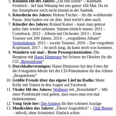
Rotation-Hit des Jahres:
„Du bist schön“ – Rainhard
Fendrich – lief laut Winamp bei uns ganze 184 Mal. Da ist
das Smartphone noch nicht einmal in der Statistik.
Künstlerin des Jahres:
Helene Fischer – für die wohltuende
Pause. Jetzt hatten wir sie drin. Jetzt reicht’s aber auch.
Künstler des Jahres:
Roland Kaiser – kann man getrost
jedes Jahr wieder nehmen. Stimmt einfach immer. 2011 –
Comeback. 2012 – Album mit Orchester. 2013 – Erste
Tournee seit 200 Jahren. 2014 – „vergoldetes Album“
Seelenbahnen
. 2015 – zweite Tournee. 2016 – Der vergoldete
Kopfstand. 2017 – ist noch jung, da kann noch was kommen.
Wandern wir mal – Beste Pressepräsentation:
Die
Bergtour mit
Hansi Hinterseer
bei Schnee im Oktober für die
CD „
Bergsinfonie
“
Durchhaltevermögen:
Hansi Hinterseer bei den Fotos für
die Fotografen-Meute bei der CD-Präsentation für das Album
„Bergsinfonie“
Größte Freude über das eigene Lied im Radio:
Maite
Kelly mit Tränen in den Augen auf Facebook
Viraler Hit des Jahres:
Weiherer
mit „Brunsbüttel“ – Mit
einer Postleitzahl viral gehen, dass muss man erst mal
hinbekommen
Vong Style her:
Die Amigos
für ihre schönen Anzüge
Musikvideo das Jahres:
„Dieser Augenblick“ –
Olaf Berger
– stilvoll, ohne Schnörkel. Einfach schön.