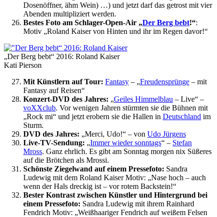
Dosenöffner, ähm Wein) …) und jetzt darf das getrost mit vier
Abenden multipliziert werden.
Bestes Foto am Schlager-Open-Air „
Der Berg bebt
!“
:
Motiv „Roland Kaiser von Hinten und ihr im Regen davor!“
„Der Berg bebt“ 2016: Roland Kaiser
Kati Pierson
Mit Künstlern auf Tour:
Fantasy
– „
Freudensprünge
– mit
Fantasy auf Reisen“
Konzert-DVD des Jahres:
„
Geiles Himmelblau
– Live“ –
voXXclub
. Vor wenigen Jahren stürmten sie die Bühnen mit
„Rock mi“ und jetzt erobern sie die Hallen in
Deutschland
im
Sturm.
DVD des Jahres:
„Merci, Udo!“ – von
Udo Jürgens
Live-TV-Sendung:
„
Immer wieder sonntags
“ –
Stefan
Mross
. Ganz ehrlich. Es gibt am Sonntag morgen nix Süßeres
auf die Brötchen als Mrossi.
Schönste Ziegelwand auf einem Pressefoto:
Sandra
Ludewig mit dem Roland Kaiser Motiv: „Nase hoch – auch
wenn der Hals dreckig ist – vor rotem Backstein!“
Bester Kontrast zwischen Künstler und Hintergrund bei
einem Pressefoto:
Sandra Ludewig mit ihrem Rainhard
Fendrich Motiv: „Weißhaariger Fendrich auf weißem Felsen