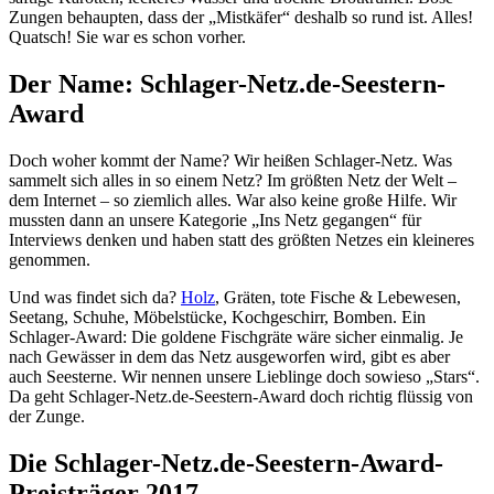
Zungen behaupten, dass der „Mistkäfer“ deshalb so rund ist. Alles!
Quatsch! Sie war es schon vorher.
Der Name: Schlager-Netz.de-Seestern-
Award
Doch woher kommt der Name? Wir heißen Schlager-Netz. Was
sammelt sich alles in so einem Netz? Im größten Netz der Welt –
dem Internet – so ziemlich alles. War also keine große Hilfe. Wir
mussten dann an unsere Kategorie „Ins Netz gegangen“ für
Interviews denken und haben statt des größten Netzes ein kleineres
genommen.
Und was findet sich da?
Holz
, Gräten, tote Fische & Lebewesen,
Seetang, Schuhe, Möbelstücke, Kochgeschirr, Bomben. Ein
Schlager-Award: Die goldene Fischgräte wäre sicher einmalig. Je
nach Gewässer in dem das Netz ausgeworfen wird, gibt es aber
auch Seesterne. Wir nennen unsere Lieblinge doch sowieso „Stars“.
Da geht Schlager-Netz.de-Seestern-Award doch richtig flüssig von
der Zunge.
Die Schlager-Netz.de-Seestern-Award-
Preisträger 2017