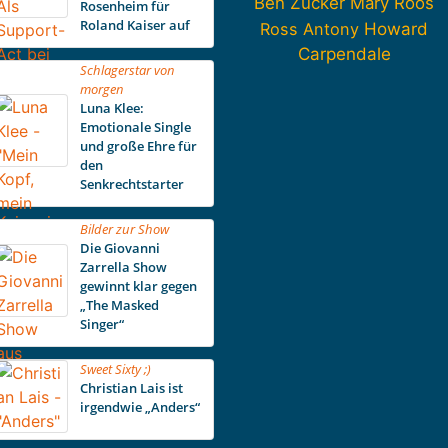
Ben Zucker
Mary Roos
Rosenheim für
Roland Kaiser auf
Howard
Ross Antony
Carpendale
Schlagerstar von
morgen
Luna Klee:
Emotionale Single
und große Ehre für
den
Senkrechtstarter
Bilder zur Show
Die Giovanni
Zarrella Show
gewinnt klar gegen
„The Masked
Singer“
Sweet Sixty ;)
Christian Lais ist
irgendwie „Anders“