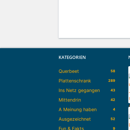
KATEGORIEN
Querbeet
58
Plattenschrank
289
Ins Netz gegangen
43
Mittendrin
42
A Meinung haben
4
Ausgezeichnet
52
Fun & Fakts
9