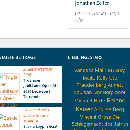
Jonathan Zelter
01.12.2015 um 10:00
Uhr
NEUSTE BEITRÄGE
LIEBLINGSSTARS
20 Jahre Troglauer
Fantasy
Vanessa Mai
Erfolg
Maite Kelly
Ute
Troglauer
Freudenberg
Annett
Jubiläums Open Air
2024 begeistert
Louisan
Der Berg bebt
Tausende
Roland
Michael Hirte
Kaiser
Andrea Berg
Ein Abend voller
Emotionen und
Vincent Gross
Die
Melodien
Schlagernacht des Jahres
Saskia Leppin heizt