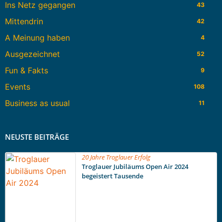
Ins Netz gegangen
43
Mittendrin
42
A Meinung haben
4
Ausgezeichnet
52
Fun & Fakts
9
Events
108
Business as usual
11
NEUSTE BEITRÄGE
20 Jahre Troglauer Erfolg
Troglauer Jubiläums Open Air 2024
begeistert Tausende