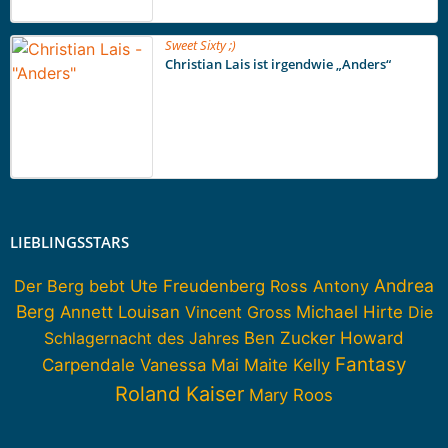
Sweet Sixty ;)
Christian Lais ist irgendwie „Anders“
LIEBLINGSSTARS
Andrea
Der Berg bebt
Ute Freudenberg
Ross Antony
Berg
Annett Louisan
Vincent Gross
Michael Hirte
Die
Howard
Schlagernacht des Jahres
Ben Zucker
Fantasy
Carpendale
Vanessa Mai
Maite Kelly
Roland Kaiser
Mary Roos