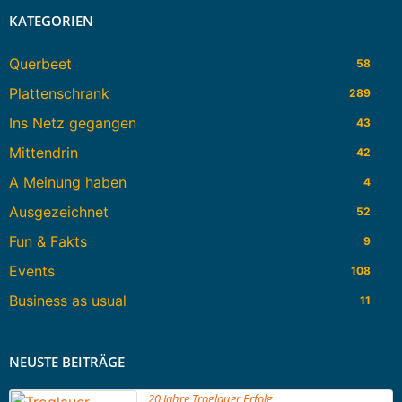
KATEGORIEN
Querbeet
58
Plattenschrank
289
Ins Netz gegangen
43
Mittendrin
42
A Meinung haben
4
Ausgezeichnet
52
Fun & Fakts
9
Events
108
Business as usual
11
NEUSTE BEITRÄGE
20 Jahre Troglauer Erfolg