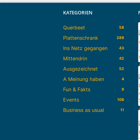
KATEGORIEN
Querbeet
58
Plattenschrank
289
Ins Netz gegangen
43
Mittendrin
42
Ausgezeichnet
52
A Meinung haben
4
Fun & Fakts
9
Events
108
Business as usual
11