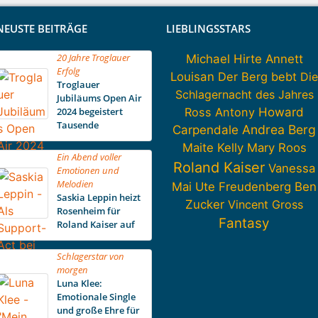
NEUSTE BEITRÄGE
LIEBLINGSSTARS
20 Jahre Troglauer
Michael Hirte
Annett
Erfolg
Louisan
Der Berg bebt
Die
Troglauer
Schlagernacht des Jahres
Jubiläums Open Air
Howard
2024 begeistert
Ross Antony
Tausende
Carpendale
Andrea Berg
Maite Kelly
Mary Roos
Ein Abend voller
Roland Kaiser
Vanessa
Emotionen und
Melodien
Mai
Ute Freudenberg
Ben
Saskia Leppin heizt
Zucker
Vincent Gross
Rosenheim für
Fantasy
Roland Kaiser auf
Schlagerstar von
morgen
Luna Klee:
Emotionale Single
und große Ehre für