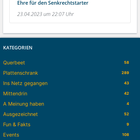
Ehre für den Senkrechtstarter
23.04.2023 um 22:07 Uhr
KATEGORIEN
Querbeet
58
Plattenschrank
289
Ins Netz gegangen
43
Mittendrin
42
A Meinung haben
4
Ausgezeichnet
52
Fun & Fakts
9
Events
108