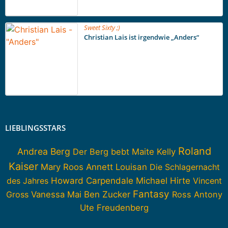
Sweet Sixty ;)
Christian Lais ist irgendwie „Anders“
LIEBLINGSSTARS
Roland
Andrea Berg
Der Berg bebt
Maite Kelly
Kaiser
Mary Roos
Annett Louisan
Die Schlagernacht
Howard Carpendale
des Jahres
Michael Hirte
Vincent
Fantasy
Gross
Vanessa Mai
Ben Zucker
Ross Antony
Ute Freudenberg