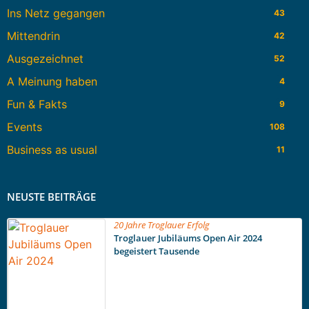
Ins Netz gegangen
43
Mittendrin
42
Ausgezeichnet
52
A Meinung haben
4
Fun & Fakts
9
Events
108
Business as usual
11
NEUSTE BEITRÄGE
20 Jahre Troglauer Erfolg
Troglauer Jubiläums Open Air 2024
begeistert Tausende