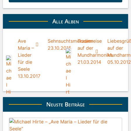
Alle Alben
Ave
Sehnsuchtsmelodien
Traumreise
Liebesgrü
Maria –
23.10.2015
auf der
auf der
Lieder
Mundharmonika
Mundharm
für die
21.03.2014
05.10.2012
Seele
13.10.2017
Neuste Beiträge