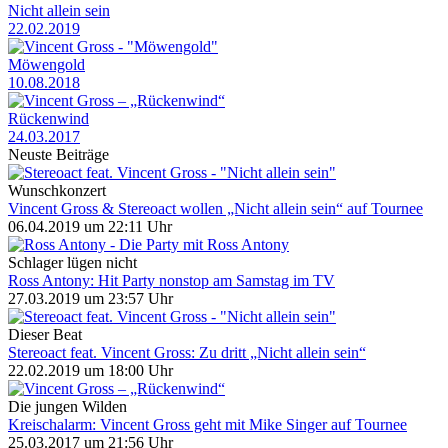
Nicht allein sein
22.02.2019
Möwengold
10.08.2018
Rückenwind
24.03.2017
Neuste Beiträge
Wunschkonzert
Vincent Gross & Stereoact wollen „Nicht allein sein“ auf Tournee
06.04.2019 um 22:11 Uhr
Schlager lügen nicht
Ross Antony: Hit Party nonstop am Samstag im TV
27.03.2019 um 23:57 Uhr
Dieser Beat
Stereoact feat. Vincent Gross: Zu dritt „Nicht allein sein“
22.02.2019 um 18:00 Uhr
Die jungen Wilden
Kreischalarm: Vincent Gross geht mit Mike Singer auf Tournee
25.03.2017 um 21:56 Uhr