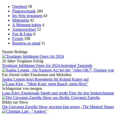
Querbeet
58
Plattenschrank
289
Ins Netz gegangen
43
Mittendrin
42
A Meinung haben
4
Ausgezeichnet
52
Fun & Fakts
9
Events
108
Business as usual
11
Neuste Beiträge
20 Jahre Troglauer Erfolg
Troglauer Jubiläums Open Air 2024 begeistert Tausende
Ein Abend voller Emotionen und Melodien
Saskia Leppin heizt Rosenheim für Roland Kaiser auf
Schlagerstar von morgen
Luna Klee: Emotionale Single und große Ehre für den Senkrechtstart
Bilder zur Show
Die Giovanni Zarrella Show gewinnt klar gegen „The Masked Singe