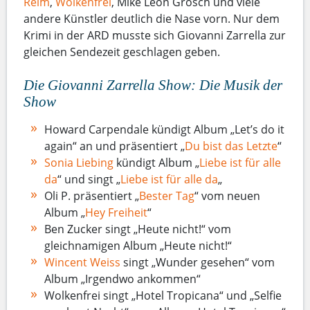
Reim
,
Wolkenfrei
, Mike Leon Grosch und viele
andere Künstler deutlich die Nase vorn. Nur dem
Krimi in der ARD musste sich Giovanni Zarrella zur
gleichen Sendezeit geschlagen geben.
Die Giovanni Zarrella Show: Die Musik der
Show
Howard Carpendale kündigt Album „Let’s do it
again“ an und präsentiert „
Du bist das Letzte
“
Sonia Liebing
kündigt Album „
Liebe ist für alle
da
“ und singt „
Liebe ist für alle da
„
Oli P. präsentiert „
Bester Tag
“ vom neuen
Album „
Hey Freiheit
“
Ben Zucker singt „Heute nicht!“ vom
gleichnamigen Album „Heute nicht!“
Wincent Weiss
singt „Wunder gesehen“ vom
Album „Irgendwo ankommen“
Wolkenfrei singt „Hotel Tropicana“ und „Selfie