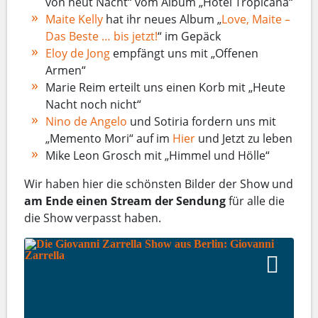
von heut Nacht“ vom Album „Hotel Tropicana“
Maite Kelly
hat ihr neues Album „
Love, Maite –
Das Beste … bis jetzt!
“ im Gepäck
Eloy de Jong
empfängt uns mit „Offenen
Armen“
Marie Reim erteilt uns einen Korb mit „Heute
Nacht noch nicht“
Nino de Angelo
und Sotiria fordern uns mit
„Memento Mori“ auf im
Hier
und Jetzt zu leben
Mike Leon Grosch mit „Himmel und Hölle“
Wir haben hier die schönsten Bilder der Show und
am Ende einen Stream der Sendung
für alle die
die Show verpasst haben.