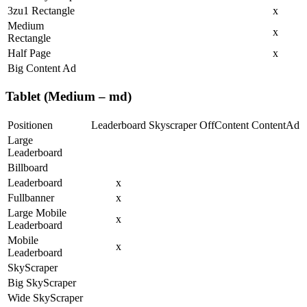
3zu1 Rectangle
x
Medium
x
Rectangle
Half Page
x
Big Content Ad
Tablet (Medium – md)
Positionen
Leaderboard
Skyscraper
OffContent
ContentAd
Large
Leaderboard
Billboard
Leaderboard
x
Fullbanner
x
Large Mobile
x
Leaderboard
Mobile
x
Leaderboard
SkyScraper
Big SkyScraper
Wide SkyScraper