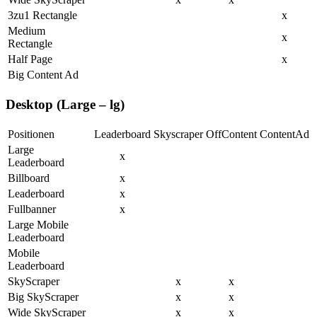
3zu1 Rectangle
x
Medium
x
Rectangle
Half Page
x
Big Content Ad
Desktop (Large – lg)
Positionen
Leaderboard
Skyscraper
OffContent
ContentAd
Large
x
Leaderboard
Billboard
x
Leaderboard
x
Fullbanner
x
Large Mobile
Leaderboard
Mobile
Leaderboard
SkyScraper
x
x
Big SkyScraper
x
x
Wide SkyScraper
x
x