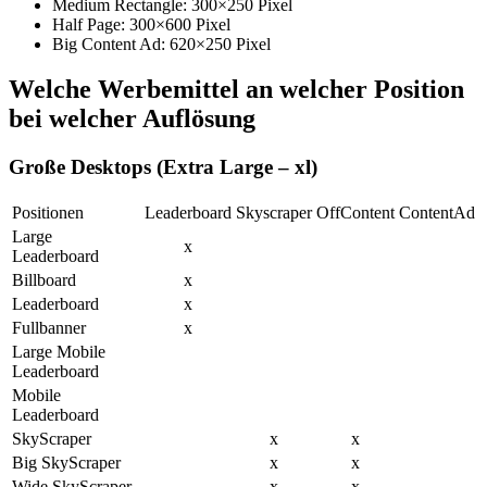
Medium Rectangle: 300×250 Pixel
Half Page: 300×600 Pixel
Big Content Ad: 620×250 Pixel
Welche Werbemittel an welcher Position
bei welcher Auflösung
Große Desktops (Extra Large – xl)
Positionen
Leaderboard
Skyscraper
OffContent
ContentAd
Large
x
Leaderboard
Billboard
x
Leaderboard
x
Fullbanner
x
Large Mobile
Leaderboard
Mobile
Leaderboard
SkyScraper
x
x
Big SkyScraper
x
x
Wide SkyScraper
x
x