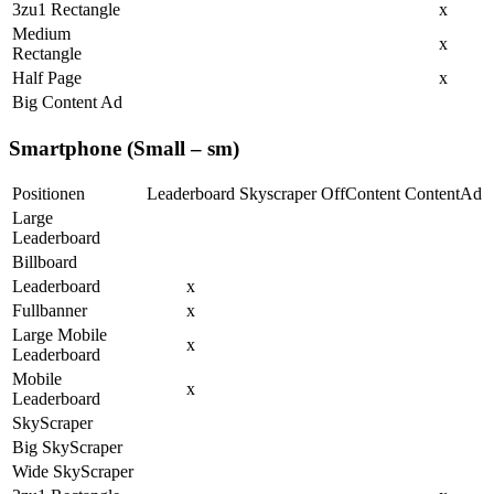
3zu1 Rectangle
x
Medium
x
Rectangle
Half Page
x
Big Content Ad
Smartphone (Small – sm)
Positionen
Leaderboard
Skyscraper
OffContent
ContentAd
Large
Leaderboard
Billboard
Leaderboard
x
Fullbanner
x
Large Mobile
x
Leaderboard
Mobile
x
Leaderboard
SkyScraper
Big SkyScraper
Wide SkyScraper