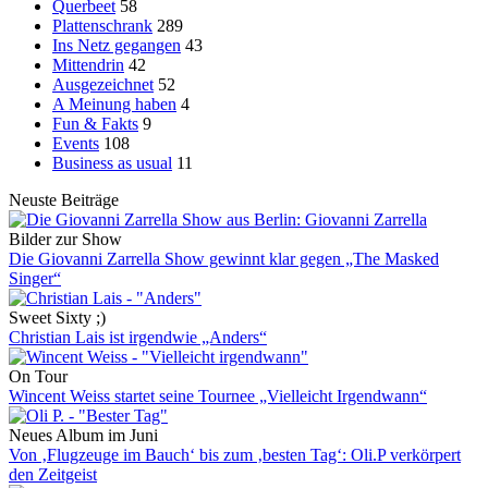
Querbeet
58
Plattenschrank
289
Ins Netz gegangen
43
Mittendrin
42
Ausgezeichnet
52
A Meinung haben
4
Fun & Fakts
9
Events
108
Business as usual
11
Neuste Beiträge
Bilder zur Show
Die Giovanni Zarrella Show gewinnt klar gegen „The Masked
Singer“
Sweet Sixty ;)
Christian Lais ist irgendwie „Anders“
On Tour
Wincent Weiss startet seine Tournee „Vielleicht Irgendwann“
Neues Album im Juni
Von ‚Flugzeuge im Bauch‘ bis zum ‚besten Tag‘: Oli.P verkörpert
den Zeitgeist