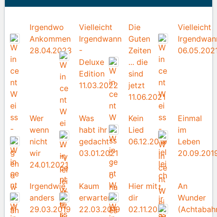
Irgendwo
Vielleicht
Die
Vielleicht
Ankommen
Irgendwann
Guten
Irgendwan
28.04.2023
-
Zeiten
06.05.202
Deluxe
... die
Edition
sind
11.03.2022
jetzt
11.06.2021
Wer
Was
Kein
Einmal
wenn
habt ihr
Lied
im
nicht
gedacht
06.12.2019
Leben
wir
03.01.2021
20.09.201
24.01.2021
Irgendwie
Kaum
Hier mit
An
anders
erwarten
dir
Wunder
29.03.2019
22.03.2019
02.11.2018
(Achtabah