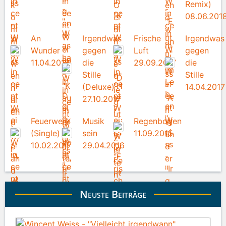
Remix)
08.06.201
An
Irgendwas
Frische
Irgendwas
Wunder
gegen
Luft
gegen
11.04.2018
die
29.09.2017
die
Stille
Stille
(Deluxe)
14.04.2017
27.10.2017
Feuerwerk
Musik
Regenbogen
(Single)
sein
11.09.2015
10.02.2017
29.04.2016
Neuste Beiträge