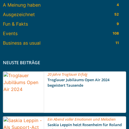
A Meinung haben
4
Ausgezeichnet
52
Fun & Fakts
9
Events
108
Business as usual
11
NEUSTE BEITRÄGE
20 Jahre Troglauer Erfolg
Troglauer Jubiläums Open Air 2024
begeistert Tausende
Ein Abend voller Emotionen und Melodien
Saskia Leppin heizt Rosenheim für Roland