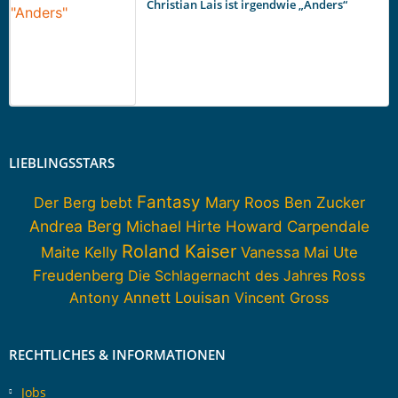
Christian Lais ist irgendwie „Anders“
LIEBLINGSSTARS
Fantasy
Der Berg bebt
Mary Roos
Ben Zucker
Andrea Berg
Howard Carpendale
Michael Hirte
Roland Kaiser
Maite Kelly
Vanessa Mai
Ute
Freudenberg
Die Schlagernacht des Jahres
Ross
Antony
Annett Louisan
Vincent Gross
RECHTLICHES & INFORMATIONEN
Jobs