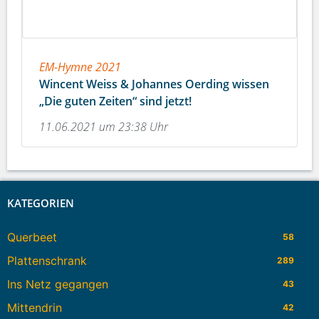
EM-Hymne 2021
Wincent Weiss & Johannes Oerding wissen
„Die guten Zeiten“ sind jetzt!
11.06.2021 um 23:38 Uhr
KATEGORIEN
Querbeet
58
Plattenschrank
289
Ins Netz gegangen
43
Mittendrin
42