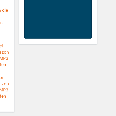
 die
en