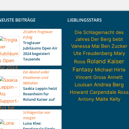
NEUSTE BEITRÄGE
LIEBLINGSSTARS
20 Jahre Troglauer
Die Schlagernacht des
Erfolg
Jahres
Der Berg bebt
Troglauer
Vanessa Mai
Ben Zucker
Jubiläums Open Air
Ute Freudenberg
Mary
2024 begeistert
Tausende
Roland Kaiser
Roos
Fantasy
Michael Hirte
Ein Abend voller
Vincent Gross
Annett
Emotionen und
Melodien
Andrea Berg
Louisan
Saskia Leppin heizt
Howard Carpendale
Ross
Rosenheim für
Antony
Maite Kelly
Roland Kaiser auf
Schlagerstar von
morgen
Luna Klee:
Emotionale Single