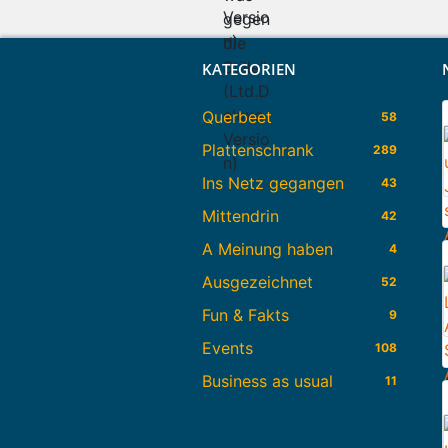
KATEGORIEN
Querbeet
58
Plattenschrank
289
Ins Netz gegangen
43
Mittendrin
42
A Meinung haben
4
Ausgezeichnet
52
Fun & Fakts
9
Events
108
Business as usual
11