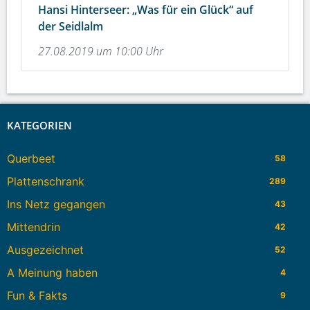
Hansi Hinterseer: „Was für ein Glück“ auf
der Seidlalm
27.08.2019 um 10:00 Uhr
KATEGORIEN
Querbeet
58
Plattenschrank
289
Ins Netz gegangen
43
Mittendrin
42
Ausgezeichnet
52
A Meinung haben
4
Fun & Fakts
9