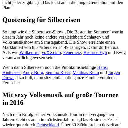
nicht jeder zugibt ;-)“. Das lockt auch die junge Generation auf den
Plan.
Quotensieg für Silbereisen
So jung wie die Silbereisen-Show „Die Besten im Sommer“ war in
diesem Jahr noch keine andere vergleichbare Schlager- und
Volksmusikshow am Samstagabend. Die Show erreichte einen
Marktanteil von 8,5 % bei den 14-49 Jährigen. Dafür dürften u.a.
Acts wie
Wolkenfrei
,
voXXclub
,
Feuerherz
,
Beatrice Egli
und Ewig
verantwortlich gewesen sein.
Wenn dann Silbereisen noch die Publikumslieblinge
Hansi
Hinterseer
,
Andy Borg
,
Semino Rossi
,
Matthias Reim
und
Jürgen
Drews
dazu holt, dann sitzt einfach die ganze Familie vor dem
Fernseher.
Mit sexy Volksmusik auf große Tournee
in 2016
Nach dem Erfolg seiner Volksmusik-Tour in den vergangenen
Jahren. Geht es auch im nächsten Jahr mit „Das Beste der Feste“
wieder quer durch
Deutschland
. Über 30 Städte stehen derzeit auf