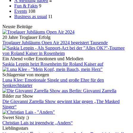
A Meinung haben
4
Fun & Fakts
9
Events
108
Business as usual
11
Neuste Beiträge
20 Jahre Troglauer Erfolg
Troglauer Jubiläums Open Air 2024 begeistert Tausende
Ein Abend voller Emotionen und Melodien
Saskia Leppin heizt Rosenheim für Roland Kaiser auf
Schlagerstar von morgen
Luna Klee: Emotionale Single und große Ehre für den
Senkrechtstarter
Bilder zur Show
Die Giovanni Zarrella Show gewinnt klar gegen „The Masked
Singer“
Sweet Sixty ;)
Christian Lais ist irgendwie „Anders“
Lieblingsstars