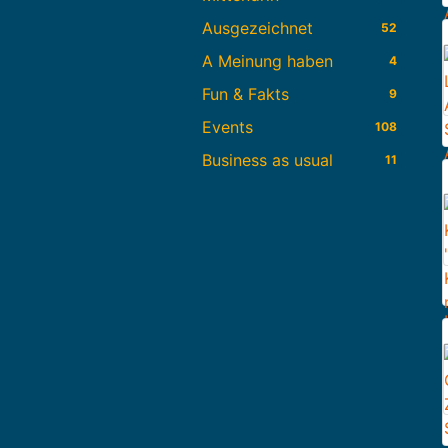
Ausgezeichnet
52
A Meinung haben
4
Fun & Fakts
9
Events
108
Business as usual
11