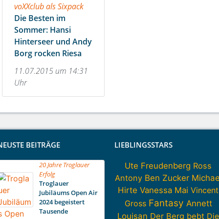
voXXclub als Sixpack
Die Besten im
Sommer: Hansi
Hinterseer und Andy
Borg rocken Riesa
11.07.2015 um 14:31
Uhr
NEUSTE BEITRÄGE
LIEBLINGSSTARS
20 Jahre Troglauer
Ute Freudenberg
Ross
Erfolg
Antony
Ben Zucker
Michae
Troglauer
Hirte
Vanessa Mai
Vincent
Jubiläums Open Air
2024 begeistert
Fantasy
Gross
Annett
Tausende
Louisan
Der Berg bebt
Die