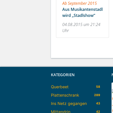
Ab September 2015
Aus Musikantenstadl
wird „Stadlshow“
04.08.2015 um 21:24
Uhr
KATEGORIEN
Querbeet
58
Plattenschrank
289
Ins Netz gegangen
43
Mittendrin
42