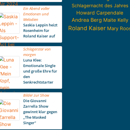
Schlagernacht des Jahres
Ein Abend voller
Howard Carpendale
Emotionen und
Melodien
Andrea Berg
Maite Kelly
Saskia Leppin heizt
Roland Kaiser
Mary Roo
Rosenheim für
Roland Kaiser auf
Schlagerstar von
morgen
Luna Klee:
Emotionale Single
und große Ehre für
den
Senkrechtstarter
Bilder zur Show
Die Giovanni
Zarrella Show
gewinnt klar gegen
„The Masked
Singer“