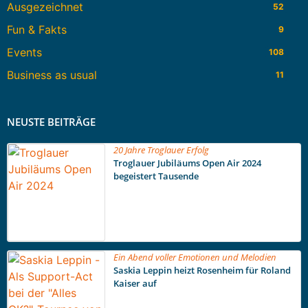
Ausgezeichnet
52
Fun & Fakts
9
Events
108
Business as usual
11
NEUSTE BEITRÄGE
20 Jahre Troglauer Erfolg
Troglauer Jubiläums Open Air 2024
begeistert Tausende
Ein Abend voller Emotionen und Melodien
Saskia Leppin heizt Rosenheim für Roland
Kaiser auf