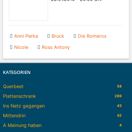
Anni Perka
Bruck
Die Romeros
Nicole
Ross Antony
KATEGORIEN
Querbeet
58
Plattenschrank
289
Ins Netz gegangen
43
Mittendrin
42
A Meinung haben
4