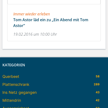
Immer wieder erleben
Tom Astor läd ein zu „Ein Abend mit Tom
Astor“
19.02.2016 um 10:00 Uhr
KATEGORIEN
Querbeet
58
Plattenschrank
289
Ins Netz gegangen
43
Mittendrin
42