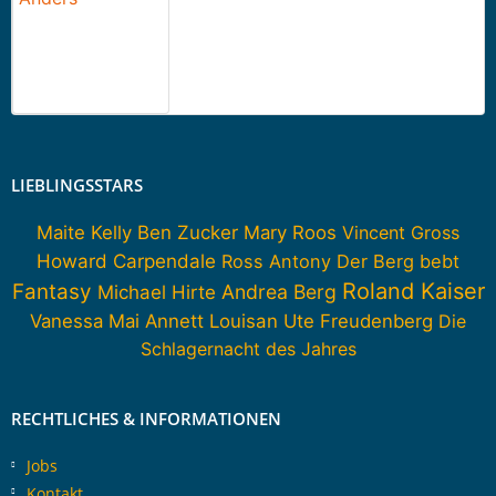
LIEBLINGSSTARS
Maite Kelly
Ben Zucker
Mary Roos
Vincent Gross
Howard Carpendale
Ross Antony
Der Berg bebt
Roland Kaiser
Fantasy
Andrea Berg
Michael Hirte
Vanessa Mai
Annett Louisan
Ute Freudenberg
Die
Schlagernacht des Jahres
RECHTLICHES & INFORMATIONEN
Jobs
Kontakt