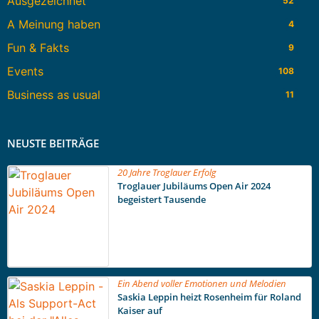
Ausgezeichnet
52
A Meinung haben
4
Fun & Fakts
9
Events
108
Business as usual
11
NEUSTE BEITRÄGE
20 Jahre Troglauer Erfolg
Troglauer Jubiläums Open Air 2024
begeistert Tausende
Ein Abend voller Emotionen und Melodien
Saskia Leppin heizt Rosenheim für Roland
Kaiser auf