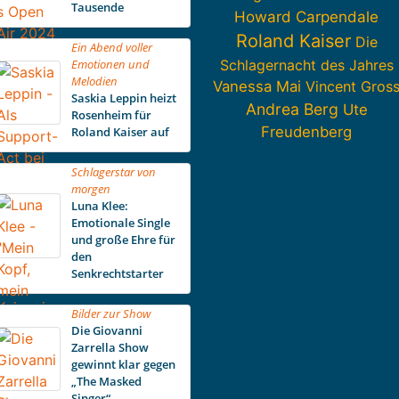
Tausende
Howard Carpendale
Roland Kaiser
Die
Ein Abend voller
Emotionen und
Schlagernacht des Jahres
Melodien
Vanessa Mai
Vincent Gros
Saskia Leppin heizt
Andrea Berg
Ute
Rosenheim für
Freudenberg
Roland Kaiser auf
Schlagerstar von
morgen
Luna Klee:
Emotionale Single
und große Ehre für
den
Senkrechtstarter
Bilder zur Show
Die Giovanni
Zarrella Show
gewinnt klar gegen
„The Masked
Singer“