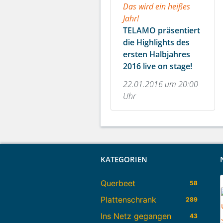
Das wird ein heißes
Jahr!
TELAMO präsentiert
die Highlights des
ersten Halbjahres
2016 live on stage!
22.01.2016 um 20:00
Uhr
KATEGORIEN
Querbeet
58
Plattenschrank
289
Ins Netz gegangen
43