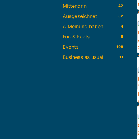
Mittendrin
42
Ausgezeichnet
52
A Meinung haben
4
Fun & Fakts
9
Events
108
Business as usual
11