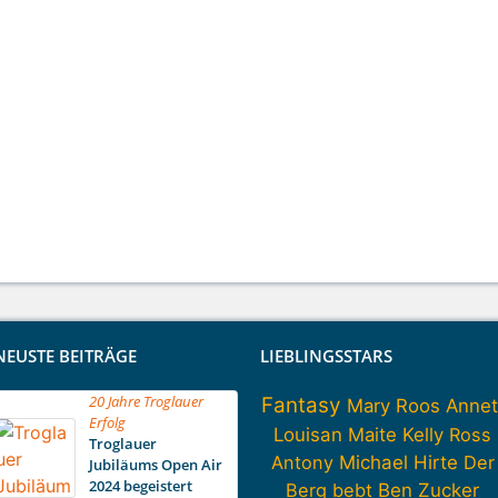
NEUSTE BEITRÄGE
LIEBLINGSSTARS
20 Jahre Troglauer
Fantasy
Mary Roos
Annet
Erfolg
Louisan
Maite Kelly
Ross
Troglauer
Antony
Michael Hirte
Der
Jubiläums Open Air
2024 begeistert
Berg bebt
Ben Zucker