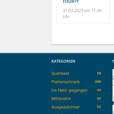
FOURTY
31.03.2023 um 11:26
Uhr
KATEGORIEN
Querbeet
58
Plattenschrank
289
Ins Netz gegangen
43
Mittendrin
42
Ausgezeichnet
52