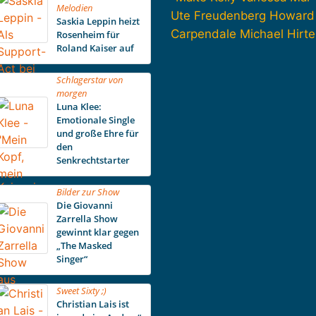
Melodien
Howard
Ute Freudenberg
Saskia Leppin heizt
Carpendale
Michael Hirte
Rosenheim für
Roland Kaiser auf
Schlagerstar von
morgen
Luna Klee:
Emotionale Single
und große Ehre für
den
Senkrechtstarter
Bilder zur Show
Die Giovanni
Zarrella Show
gewinnt klar gegen
„The Masked
Singer“
Sweet Sixty ;)
Christian Lais ist