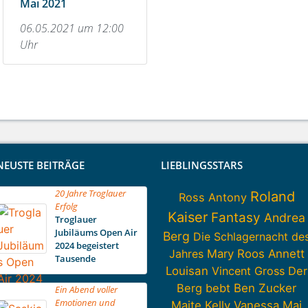
Mai 2021
06.05.2021 um 12:00
Uhr
NEUSTE BEITRÄGE
LIEBLINGSSTARS
20 Jahre Troglauer
Roland
Ross Antony
Erfolg
Kaiser
Fantasy
Andrea
Troglauer
Jubiläums Open Air
Berg
Die Schlagernacht de
2024 begeistert
Jahres
Mary Roos
Annett
Tausende
Louisan
Vincent Gross
Der
Berg bebt
Ben Zucker
Ein Abend voller
Emotionen und
Maite Kelly
Vanessa Mai