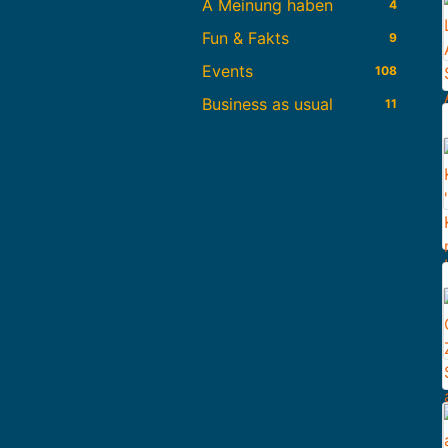
A Meinung haben
4
Fun & Fakts
9
Events
108
Business as usual
11