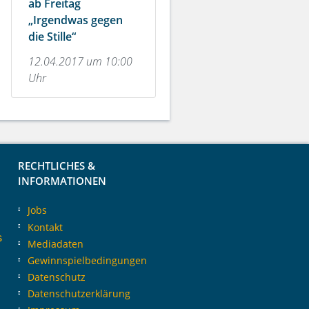
ab Freitag
„Irgendwas gegen
die Stille“
12.04.2017 um 10:00
Uhr
RECHTLICHES &
INFORMATIONEN
Jobs
Kontakt
s
Mediadaten
Gewinnspielbedingungen
Datenschutz
Datenschutzerklärung