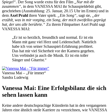
Spiegel“
. Der Song wurde extra für den Film
„Nur mit dir
zusammen“
, in dem VANESSA MAI ihr Schauspieldebüt gibt,
geschrieben (Ausstrahlung: 25. Januar, 20.15 Uhr im Ersten) und in
dem
Axel Prahl
ihren Vater spielt.
„Ein Song“
, sagt sie,
„der
erzählt, was in mir vorging, ein Song, der mich zweifellos geprägt
hat, der uns alle berührte.“
Zu ihrem Filmpartner Axel Prahl sagt
VANESSA MAI:
„Er ist so herzlich, freundlich und normal. Er ist ein
Mann mit ganz viel Herz und Leidenschaft. Natürlich
habe ich von seiner Schauspiel-Erfahrung profitiert.
Das hat mir viel Sicherheit vor der Kamera gegeben.
Uns verbindet ja auch die Musik. Er ist ein toller
Sänger und Gitarrist.“
Vanessa Mai – „Für immer“
Sandra Ludewig
Vanessa Mai: Eine Erfolgsbilanz die sich
sehen lassen kann
Keine andere deutschsprachige Künstlerin hat in den vergangenen
Jahren eine ähnlich steile Karriere zu verzeichnen, wie VANESSA