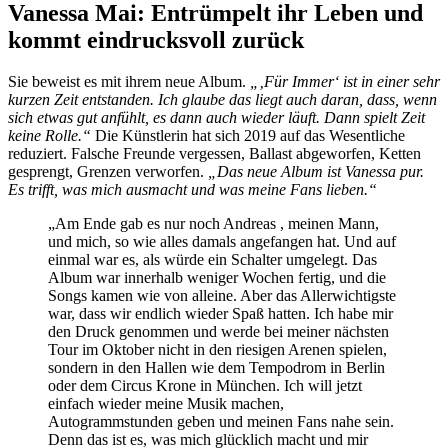
Vanessa Mai: Entrümpelt ihr Leben und
kommt eindrucksvoll zurück
Sie beweist es mit ihrem neue Album.
„‚Für Immer‘ ist in einer sehr
kurzen Zeit entstanden. Ich glaube das liegt auch daran, dass, wenn
sich etwas gut anfühlt, es dann auch wieder läuft. Dann spielt Zeit
keine Rolle.“
Die Künstlerin hat sich 2019 auf das Wesentliche
reduziert. Falsche Freunde vergessen, Ballast abgeworfen, Ketten
gesprengt, Grenzen verworfen.
„Das neue Album ist Vanessa pur.
Es trifft, was mich ausmacht und was meine Fans lieben.“
„Am Ende gab es nur noch Andreas , meinen Mann,
und mich, so wie alles damals angefangen hat. Und auf
einmal war es, als würde ein Schalter umgelegt. Das
Album war innerhalb weniger Wochen fertig, und die
Songs kamen wie von alleine. Aber das Allerwichtigste
war, dass wir endlich wieder Spaß hatten. Ich habe mir
den Druck genommen und werde bei meiner nächsten
Tour im Oktober nicht in den riesigen Arenen spielen,
sondern in den Hallen wie dem Tempodrom in Berlin
oder dem Circus Krone in München. Ich will jetzt
einfach wieder meine Musik machen,
Autogrammstunden geben und meinen Fans nahe sein.
Denn das ist es, was mich glücklich macht und mir