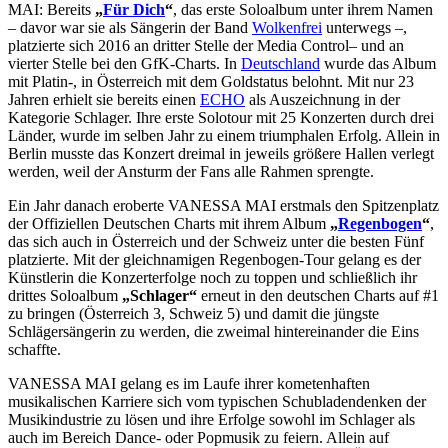
MAI: Bereits
„
Für Dich
“
, das erste Soloalbum unter ihrem Namen
– davor war sie als Sängerin der Band
Wolkenfrei
unterwegs –,
platzierte sich 2016 an dritter Stelle der Media Control– und an
vierter Stelle bei den GfK-Charts. In
Deutschland
wurde das Album
mit Platin-, in Österreich mit dem Goldstatus belohnt. Mit nur 23
Jahren erhielt sie bereits einen
ECHO
als Auszeichnung in der
Kategorie Schlager. Ihre erste Solotour mit 25 Konzerten durch drei
Länder, wurde im selben Jahr zu einem triumphalen Erfolg. Allein in
Berlin musste das Konzert dreimal in jeweils größere Hallen verlegt
werden, weil der Ansturm der Fans alle Rahmen sprengte.
Ein Jahr danach eroberte VANESSA MAI erstmals den Spitzenplatz
der Offiziellen Deutschen Charts mit ihrem Album
„
Regenbogen
“
,
das sich auch in Österreich und der Schweiz unter die besten Fünf
platzierte. Mit der gleichnamigen Regenbogen-Tour gelang es der
Künstlerin die Konzerterfolge noch zu toppen und schließlich ihr
drittes Soloalbum
„Schlager“
erneut in den deutschen Charts auf #1
zu bringen (Österreich 3, Schweiz 5) und damit die jüngste
Schlägersängerin zu werden, die zweimal hintereinander die Eins
schaffte.
VANESSA MAI gelang es im Laufe ihrer kometenhaften
musikalischen Karriere sich vom typischen Schubladendenken der
Musikindustrie zu lösen und ihre Erfolge sowohl im Schlager als
auch im Bereich Dance- oder Popmusik zu feiern. Allein auf