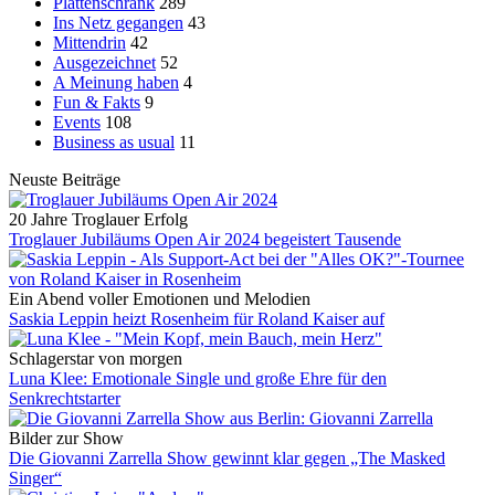
Plattenschrank
289
Ins Netz gegangen
43
Mittendrin
42
Ausgezeichnet
52
A Meinung haben
4
Fun & Fakts
9
Events
108
Business as usual
11
Neuste Beiträge
20 Jahre Troglauer Erfolg
Troglauer Jubiläums Open Air 2024 begeistert Tausende
Ein Abend voller Emotionen und Melodien
Saskia Leppin heizt Rosenheim für Roland Kaiser auf
Schlagerstar von morgen
Luna Klee: Emotionale Single und große Ehre für den
Senkrechtstarter
Bilder zur Show
Die Giovanni Zarrella Show gewinnt klar gegen „The Masked
Singer“