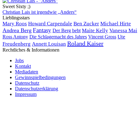
Sweet Sixty ;)
Christian Lais ist irgendwie „Anders“
Lieblingsstars
Mary Roos
Howard Carpendale
Ben Zucker
Michael Hirte
Fantasy
Andrea Berg
Der Berg bebt
Maite Kelly
Vanessa Mai
Ute
Ross Antony
Die Schlagernacht des Jahres
Vincent Gross
Roland Kaiser
Freudenberg
Annett Louisan
Rechtliches & Informationen
Jobs
Kontakt
Mediadaten
Gewinnspielbedingungen
Datenschutz
Datenschutzerklärung
Impressum