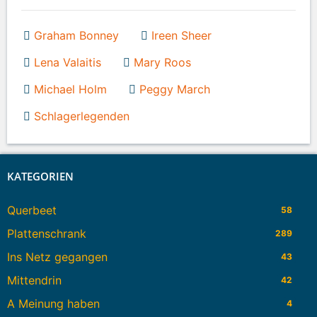
Graham Bonney
Ireen Sheer
Lena Valaitis
Mary Roos
Michael Holm
Peggy March
Schlagerlegenden
KATEGORIEN
Querbeet
58
Plattenschrank
289
Ins Netz gegangen
43
Mittendrin
42
A Meinung haben
4