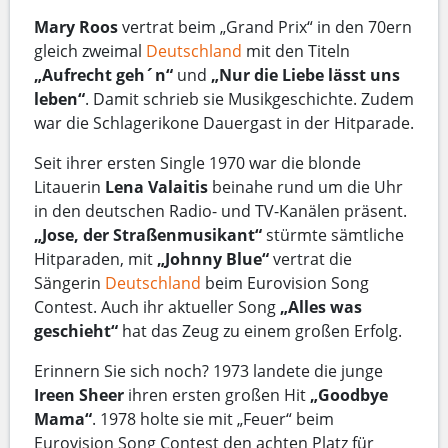
Mary Roos
vertrat beim „Grand Prix“ in den 70ern
gleich zweimal
Deutschland
mit den Titeln
„Aufrecht geh´n“
und
„Nur die Liebe lässt uns
leben“
. Damit schrieb sie Musikgeschichte. Zudem
war die Schlagerikone Dauergast in der Hitparade.
Seit ihrer ersten Single 1970 war die blonde
Litauerin
Lena Valaitis
beinahe rund um die Uhr
in den deutschen Radio- und TV-Kanälen präsent.
„Jose, der Straßenmusikant“
stürmte sämtliche
Hitparaden, mit
„Johnny Blue“
vertrat die
Sängerin
Deutschland
beim Eurovision Song
Contest. Auch ihr aktueller Song
„Alles was
geschieht“
hat das Zeug zu einem großen Erfolg.
Erinnern Sie sich noch? 1973 landete die junge
Ireen Sheer
ihren ersten großen Hit
„Goodbye
Mama“
. 1978 holte sie mit „Feuer“ beim
Eurovision Song Contest den achten Platz für