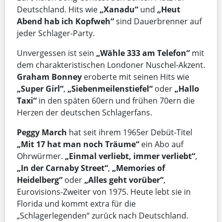
Deutschland. Hits wie
„Xanadu“
und
„Heut
Abend hab ich Kopfweh“
sind Dauerbrenner auf
jeder Schlager-Party.
Unvergessen ist sein
„Wähle 333 am Telefon“
mit
dem charakteristischen Londoner Nuschel-Akzent.
Graham Bonney
eroberte mit seinen Hits wie
„Super Girl“
,
„Siebenmeilenstiefel“
oder
„Hallo
Taxi“
in den späten 60ern und frühen 70ern die
Herzen der deutschen Schlagerfans.
Peggy March
hat seit ihrem 1965er Debüt-Titel
„Mit 17 hat man noch Träume“
ein Abo auf
Ohrwürmer.
„Einmal verliebt, immer verliebt“
,
„In der Carnaby Street“
,
„Memories of
Heidelberg“
oder
„Alles geht vorüber“
,
Eurovisions-Zweiter von 1975. Heute lebt sie in
Florida und kommt extra für die
„Schlagerlegenden“ zurück nach Deutschland.