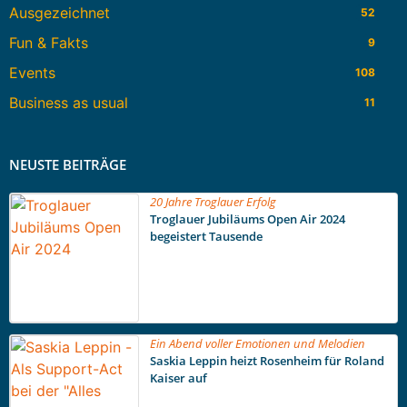
Ausgezeichnet
52
Fun & Fakts
9
Events
108
Business as usual
11
NEUSTE BEITRÄGE
20 Jahre Troglauer Erfolg
Troglauer Jubiläums Open Air 2024
begeistert Tausende
Ein Abend voller Emotionen und Melodien
Saskia Leppin heizt Rosenheim für Roland
Kaiser auf