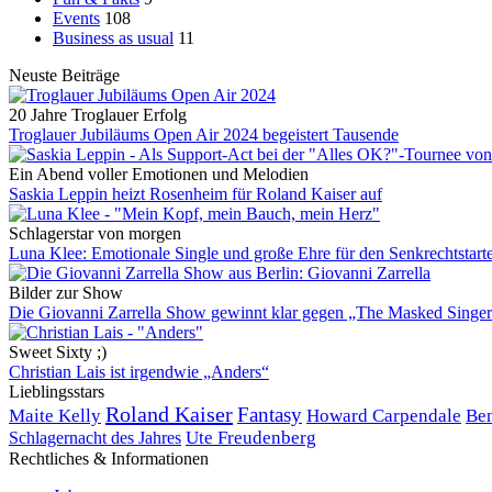
Events
108
Business as usual
11
Neuste Beiträge
20 Jahre Troglauer Erfolg
Troglauer Jubiläums Open Air 2024 begeistert Tausende
Ein Abend voller Emotionen und Melodien
Saskia Leppin heizt Rosenheim für Roland Kaiser auf
Schlagerstar von morgen
Luna Klee: Emotionale Single und große Ehre für den Senkrechtstart
Bilder zur Show
Die Giovanni Zarrella Show gewinnt klar gegen „The Masked Singe
Sweet Sixty ;)
Christian Lais ist irgendwie „Anders“
Lieblingsstars
Roland Kaiser
Fantasy
Maite Kelly
Howard Carpendale
Be
Ute Freudenberg
Schlagernacht des Jahres
Rechtliches & Informationen