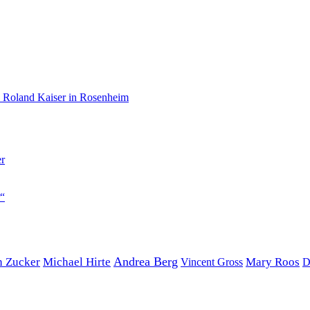
er
r“
Andrea Berg
n Zucker
Michael Hirte
Mary Roos
D
Vincent Gross