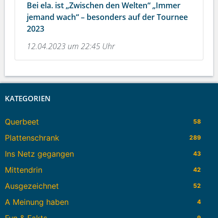
Bei ela. ist „Zwischen den Welten“ „Immer
jemand wach“ – besonders auf der Tournee
2023
12.04.2023 um 22:45 Uhr
KATEGORIEN
Querbeet
58
Plattenschrank
289
Ins Netz gegangen
43
Mittendrin
42
Ausgezeichnet
52
A Meinung haben
4
Fun & Fakts
9