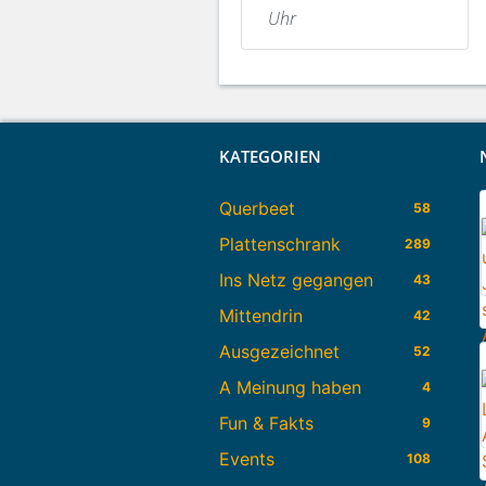
Uhr
KATEGORIEN
Querbeet
58
Plattenschrank
289
Ins Netz gegangen
43
Mittendrin
42
Ausgezeichnet
52
A Meinung haben
4
Fun & Fakts
9
Events
108