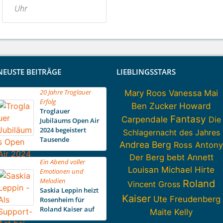
Uhr
NEUSTE BEITRÄGE
LIEBLINGSSTARS
20 Jahre Troglauer
Mary Roos
Vanessa Mai
Erfolg
Howard
Ben Zucker
Troglauer
Fantasy
Carpendale
Die
Jubiläums Open Air
2024 begeistert
Schlagernacht des Jahres
Tausende
Andrea Berg
Ross Antony
Der Berg bebt
Annett
Ein Abend voller
Louisan
Michael Hirte
Emotionen und
Melodien
Roland
Vincent Gross
Saskia Leppin heizt
Kaiser
Ute Freudenberg
Rosenheim für
Roland Kaiser auf
Maite Kelly