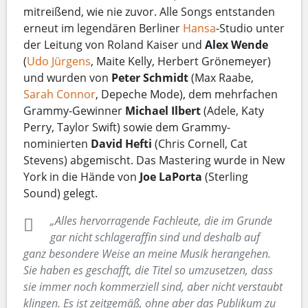
mitreißend, wie nie zuvor. Alle Songs entstanden
erneut im legendären Berliner
Hansa
-Studio unter
der Leitung von Roland Kaiser und
Alex Wende
(
Udo Jürgens
, Maite Kelly, Herbert Grönemeyer)
und wurden von
Peter Schmidt
(Max Raabe,
Sarah Connor
, Depeche Mode), dem mehrfachen
Grammy-Gewinner
Michael Ilbert
(Adele, Katy
Perry, Taylor Swift) sowie dem Grammy-
nominierten
David Hefti
(Chris Cornell, Cat
Stevens) abgemischt. Das Mastering wurde in New
York in die Hände von
Joe LaPorta
(Sterling
Sound) gelegt.
„Alles hervorragende Fachleute, die im Grunde
gar nicht schlageraffin sind und deshalb auf
ganz besondere Weise an meine Musik herangehen.
Sie haben es geschafft, die Titel so umzusetzen, dass
sie immer noch kommerziell sind, aber nicht verstaubt
klingen. Es ist zeitgemäß, ohne aber das Publikum zu