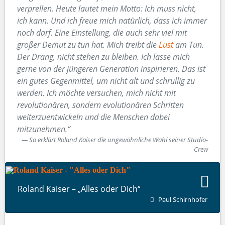
verprellen. Heute lautet mein Motto: Ich muss nicht,
ich kann. Und ich freue mich natürlich, dass ich immer
noch darf. Eine Einstellung, die auch sehr viel mit
großer Demut zu tun hat. Mich treibt die
Lust
am Tun.
Der Drang, nicht stehen zu bleiben. Ich lasse mich
gerne von der jüngeren Generation inspirieren. Das ist
ein gutes Gegenmittel, um nicht alt und schrullig zu
werden. Ich möchte versuchen, mich nicht mit
revolutionären, sondern evolutionären Schritten
weiterzuentwickeln und die Menschen dabei
mitzunehmen.“
So erklärt Roland Kaiser die ungewöhnliche Wahl seiner Studio-
Crew
Roland Kaiser – „Alles oder Dich“
Paul Schirnhofer