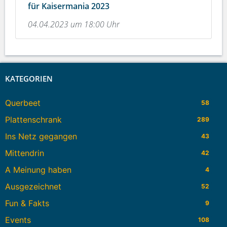
für Kaisermania 2023
04.04.2023 um 18:00 Uhr
KATEGORIEN
Querbeet
58
Plattenschrank
289
Ins Netz gegangen
43
Mittendrin
42
A Meinung haben
4
Ausgezeichnet
52
Fun & Fakts
9
Events
108