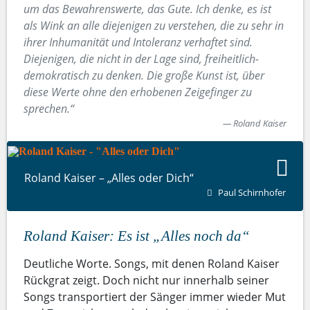
um das Bewahrenswerte, das Gute. Ich denke, es ist
als Wink an alle diejenigen zu verstehen, die zu sehr in
ihrer Inhumanität und Intoleranz verhaftet sind.
Diejenigen, die nicht in der Lage sind, freiheitlich-
demokratisch zu denken. Die große Kunst ist, über
diese Werte ohne den erhobenen Zeigefinger zu
sprechen.“
Roland Kaiser
Roland Kaiser – „Alles oder Dich“
Paul Schirnhofer
Roland Kaiser: Es ist „Alles noch da“
Deutliche Worte. Songs, mit denen Roland Kaiser
Rückgrat zeigt. Doch nicht nur innerhalb seiner
Songs transportiert der Sänger immer wieder Mut