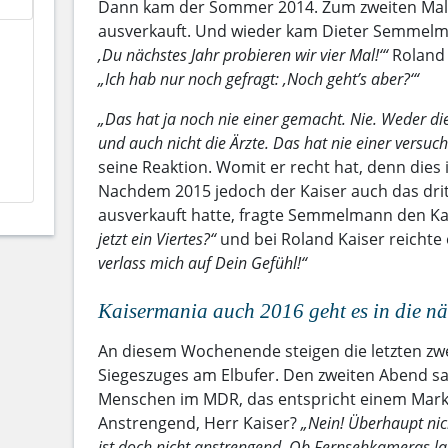
Dann kam der Sommer 2014. Zum zweiten Mal 
ausverkauft. Und wieder kam Dieter Semmel
‚Du nächstes Jahr probieren wir vier Mal!‘“
Roland 
„Ich hab nur noch gefragt: ‚Noch geht’s aber?‘“
„Das hat ja noch nie einer gemacht. Nie. Weder di
und auch nicht die Ärzte. Das hat nie einer versuch
seine Reaktion. Womit er recht hat, denn dies 
Nachdem 2015 jedoch der Kaiser auch das drit
ausverkauft hatte, fragte Semmelmann den Ka
jetzt ein Viertes?“
und bei Roland Kaiser reichte 
verlass mich auf Dein Gefühl!“
Kaisermania auch 2016 geht es in die n
An diesem Wochenende steigen die letzten zwe
Siegeszuges am Elbufer. Den zweiten Abend 
Menschen im MDR, das entspricht einem Markt
Anstrengend, Herr Kaiser?
„Nein! Überhaupt nic
ist doch nicht anstrengend. Ob Fernsehkameras lau