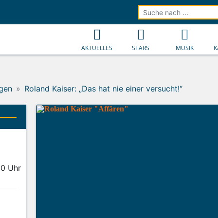
AKTUELLES
STARS
MUSIK
K
gen
Roland Kaiser: „Das hat nie einer versucht!“
00 Uhr