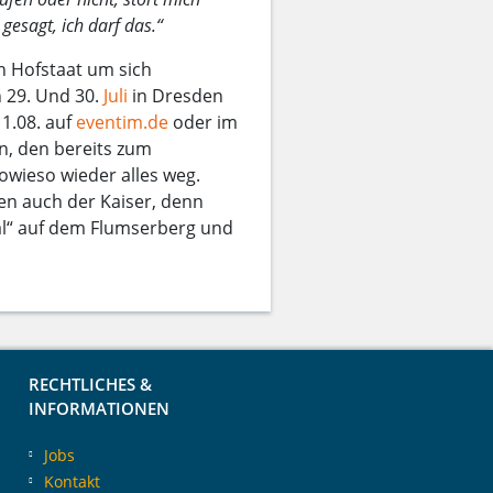
gesagt, ich darf das.“
n Hofstaat um sich
n 29. Und 30.
Juli
in Dresden
11.08. auf
eventim.de
oder im
n, den bereits zum
owieso wieder alles weg.
en auch der Kaiser, denn
 Mal“ auf dem Flumserberg und
RECHTLICHES &
INFORMATIONEN
Jobs
Kontakt