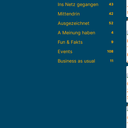
Ins Netz gegangen
43
Mittendrin
42
Ausgezeichnet
52
A Meinung haben
4
Fun & Fakts
9
Events
108
Business as usual
11