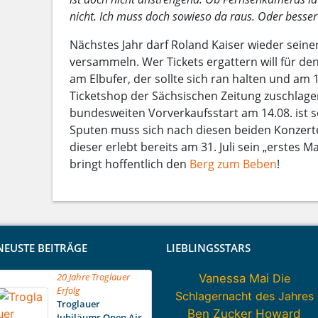
nicht. Ich muss doch sowieso da raus. Oder besser 
Nächstes Jahr darf Roland Kaiser wieder seine
versammeln. Wer Tickets ergattern will für de
am Elbufer, der sollte sich ran halten und am 
Ticketshop der Sächsischen Zeitung zuschlage
bundesweiten Vorverkaufsstart am 14.08. ist s
Sputen muss sich nach diesen beiden Konzert
dieser erlebt bereits am 31. Juli sein „erstes
bringt hoffentlich den
Berg zum Beben
!
NEUSTE BEITRÄGE
LIEBLINGSSTARS
20 Jahre Troglauer
Vanessa Mai
Die
Erfolg
Schlagernacht des Jahres
Troglauer
Howard
Ben Zucker
Jubiläums Open Air