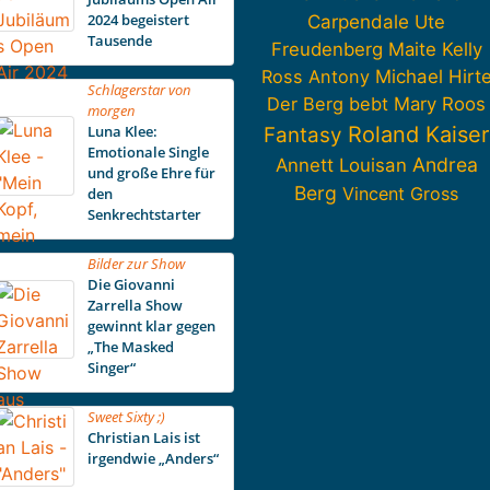
2024 begeistert
Carpendale
Ute
Tausende
Freudenberg
Maite Kelly
Ross Antony
Michael Hirt
Schlagerstar von
Der Berg bebt
Mary Roos
morgen
Luna Klee:
Roland Kaiser
Fantasy
Emotionale Single
Andrea
Annett Louisan
und große Ehre für
Berg
Vincent Gross
den
Senkrechtstarter
Bilder zur Show
Die Giovanni
Zarrella Show
gewinnt klar gegen
„The Masked
Singer“
Sweet Sixty ;)
Christian Lais ist
irgendwie „Anders“