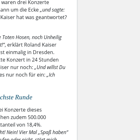
waren drei Konzerte
mann um die Ecke
„und sagte:
Kaiser hat was geantwortet?
e Toten Hosen, noch Unheilig
t!“
, erklärt Roland Kaiser
ist einmalig in Dresden.
te Konzert in 24 Stunden
iser nur noch:
„Und willst Du
es nur noch für ein:
„Ich
ächste Runde
i Konzerte dieses
sahen zudem 500.000
anteil von 18,4%.
ht! Nein! Vier Mal „Spaß haben“
fen oder nicht, stört mich