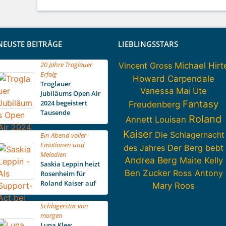
NEUSTE BEITRÄGE
LIEBLINGSSTARS
20 Jahre Troglauer
Vincent Gross
Michael Hirt
Erfolg
Howard Carpendale
Troglauer
Vanessa Mai
Ute
Jubiläums Open Air
2024 begeistert
Fantasy
Freudenberg
Tausende
Roland
Annett Louisan
Kaiser
Die Schlagernacht
Ein Abend voller
Emotionen und
des Jahres
Der Berg bebt
Melodien
Andrea Berg
Maite Kelly
Saskia Leppin heizt
Ben Zucker
Ross Antony
Rosenheim für
Roland Kaiser auf
Mary Roos
Schlagerstar von
morgen
Luna Klee: