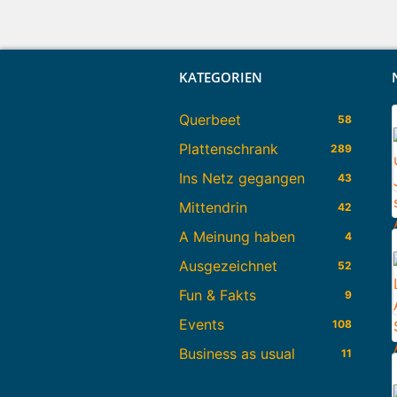
KATEGORIEN
Querbeet
58
Plattenschrank
289
Ins Netz gegangen
43
Mittendrin
42
A Meinung haben
4
Ausgezeichnet
52
Fun & Fakts
9
Events
108
Business as usual
11