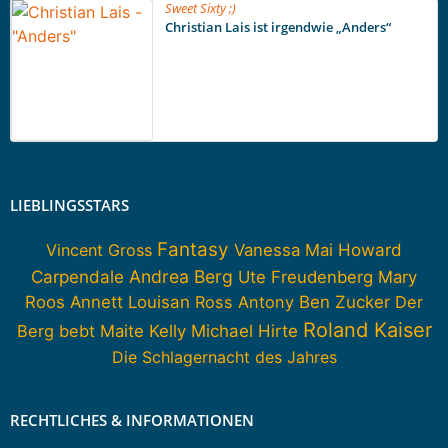
Sweet Sixty ;)
Christian Lais ist irgendwie „Anders“
LIEBLINGSSTARS
Fantasy
Howard
Vincent Gross
Vanessa Mai
Carpendale
Andrea Berg
Ute Freudenberg
Mary
Roos
Annett Louisan
Ross Antony
Ben Zucker
Der
Roland Kaiser
Berg bebt
Maite Kelly
Michael Hirte
Die Schlagernacht des Jahres
RECHTLICHES & INFORMATIONEN