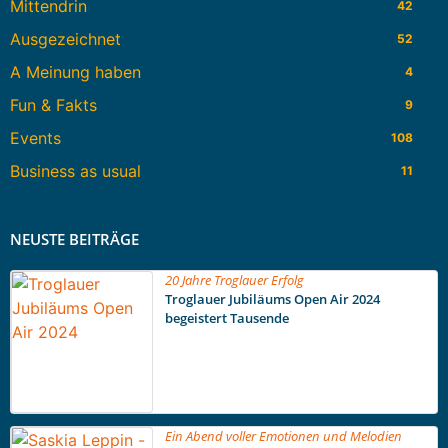
Mittendrin
42
Ausgezeichnet
52
A Meinung haben
4
Fun & Fakts
9
Events
108
Business as usual
11
NEUSTE BEITRÄGE
20 Jahre Troglauer Erfolg
Troglauer Jubiläums Open Air 2024
begeistert Tausende
Ein Abend voller Emotionen und Melodien