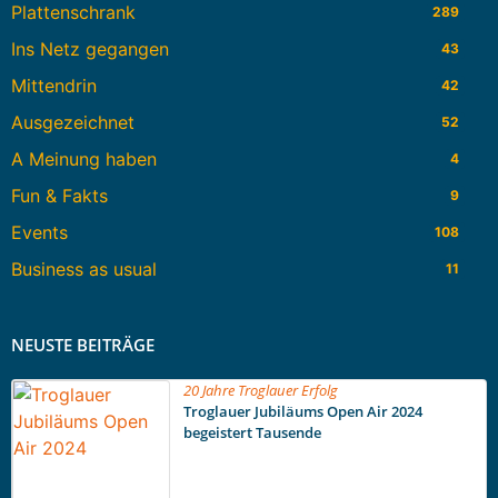
Plattenschrank
289
Ins Netz gegangen
43
Mittendrin
42
Ausgezeichnet
52
A Meinung haben
4
Fun & Fakts
9
Events
108
Business as usual
11
NEUSTE BEITRÄGE
20 Jahre Troglauer Erfolg
Troglauer Jubiläums Open Air 2024
begeistert Tausende