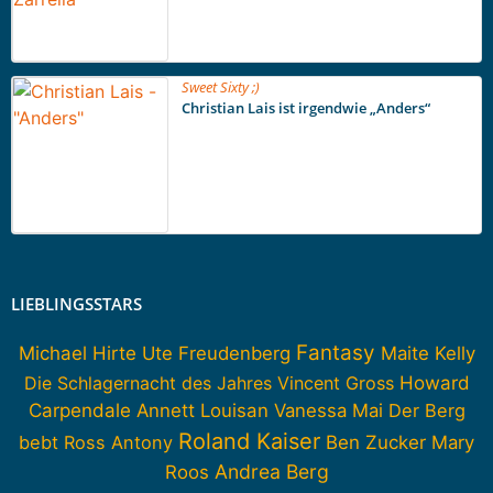
Sweet Sixty ;)
Christian Lais ist irgendwie „Anders“
LIEBLINGSSTARS
Fantasy
Michael Hirte
Ute Freudenberg
Maite Kelly
Howard
Die Schlagernacht des Jahres
Vincent Gross
Carpendale
Annett Louisan
Vanessa Mai
Der Berg
Roland Kaiser
bebt
Ross Antony
Ben Zucker
Mary
Andrea Berg
Roos