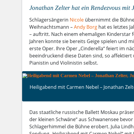
Jonathan Zelter hat ein Rendezvous mit 
Schlagersängerin
Nicole
übernimmt die Bühne,
Weihnachtsmann –
Andy Borg
hat es letztes J
– auftritt. Nach einem ehemaligen Kinderstar fol
Jahren konnte sie bereits Geige spielen und mi
erste Oper. Ihre Oper „Cinderella“ feiert im n
beeindruckend diese Daten sind, so affektiert 
Pianistin und Violinistin selbst.
Heiligabend mit Carmen Nebel – Jonathan Zelte
Das staatliche russische Ballett Moskau präsen
der kleinen Schwäne“ aus Schwanensee bevor
Schlagerhimmel die Bühne erobert. Julia Lindho
Sendung „Heiligabend mit Carmen Nebel“ mit Jo