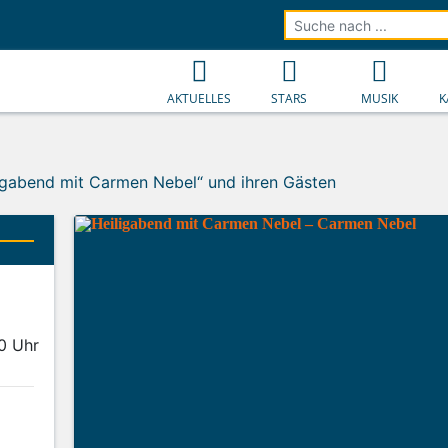
AKTUELLES
STARS
MUSIK
K
igabend mit Carmen Nebel“ und ihren Gästen
00 Uhr