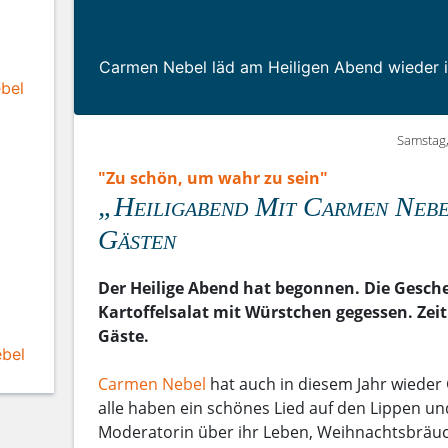
Carmen Nebel läd am Heiligen Abend wieder i
bel
Samstag,
"Zu schön, um wahr zu sein"
„Heiligabend Mit Carmen Nebe
Gästen
Der Heilige Abend hat begonnen. Die Geschen
Kartoffelsalat mit Würstchen gegessen. Zei
Gäste.
bel
Carmen Nebel
hat auch in diesem Jahr wieder
alle haben ein schönes Lied auf den Lippen un
Moderatorin über ihr Leben, Weihnachtsbräuc