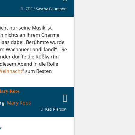
ZDF / Sascha Baumann
icht nur seine Musik ist
ch nichts an ihrem Charme
t Haas dabei. Berühmte wurde
dem Wachauer Landl-landl“. Die
nder dürfte die Rößlwirtin
diesem Abend in die Rolle
Weihnacht
“ zum Besten
rg,
Mary Roos
Kati Pierson
s