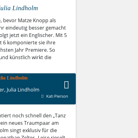
Julia Lindholm
 bevor Matze Knopp als
ahr eindeutig besser gemacht
gt jetzt ein Englischer. Mit 5
t 6 komponierte sie ihre
ächsten Jahr Premiere. So
und künstlich wirkt die
r, Julia Lindholm
Kati Pierson
tiert noch schnell den „Tanz
 ein neues Traumpaar am
lm singt exklusiv für die
nathan Zelter „Leise rieselt