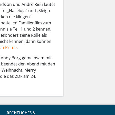
ends an und Andre Rieu läutet
tel „Halleluja“ und „Sleigh
cken nie klingen“.
speziellen Familienfilm zum
nn sie Teil 1 und 2 kennen,
besonders seine Rolle als
 nicht kennen, dann können
on Prime
.
d Andy Borg gemeinsam mit
s beendet den Abend mit den
e Weihnacht, Merry
 die das ZDF am 24.
RECHTLICHES &