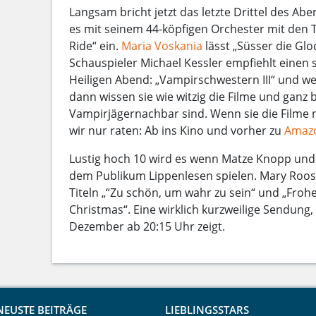
Langsam bricht jetzt das letzte Drittel des Ab
es mit seinem 44-köpfigen Orchester mit den Ti
Ride“ ein.
Maria Voskania
lässt „Süsser die Glo
Schauspieler Michael Kessler empfiehlt einen 
Heiligen Abend: „Vampirschwestern III“ und we
dann wissen sie wie witzig die Filme und ganz 
Vampirjägernachbar sind. Wenn sie die Filme
wir nur raten: Ab ins Kino und vorher zu
Amaz
Lustig hoch 10 wird es wenn Matze Knopp un
dem Publikum Lippenlesen spielen. Mary Roo
Titeln „“Zu schön, um wahr zu sein“ und „Froh
Christmas“. Eine wirklich kurzweilige Sendung,
Dezember ab 20:15 Uhr zeigt.
NEUSTE BEITRÄGE
LIEBLINGSSTARS