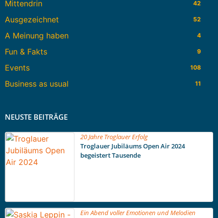
Mittendrin
42
Ausgezeichnet
52
A Meinung haben
4
Fun & Fakts
9
Events
108
Business as usual
11
NEUSTE BEITRÄGE
20 Jahre Troglauer Erfolg
Troglauer Jubiläums Open Air 2024
begeistert Tausende
Ein Abend voller Emotionen und Melodien