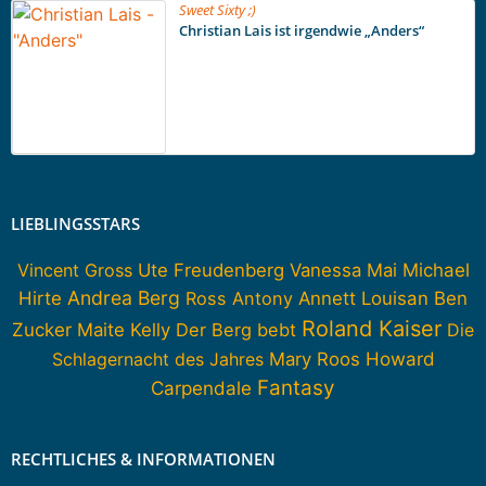
Sweet Sixty ;)
Christian Lais ist irgendwie „Anders“
LIEBLINGSSTARS
Vincent Gross
Ute Freudenberg
Vanessa Mai
Michael
Andrea Berg
Hirte
Ross Antony
Annett Louisan
Ben
Roland Kaiser
Zucker
Maite Kelly
Der Berg bebt
Die
Howard
Schlagernacht des Jahres
Mary Roos
Fantasy
Carpendale
RECHTLICHES & INFORMATIONEN