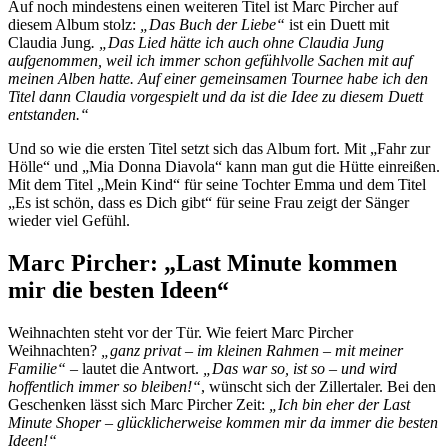
Auf noch mindestens einen weiteren Titel ist Marc Pircher auf
diesem Album stolz:
„Das Buch der Liebe“
ist ein Duett mit
Claudia Jung
. „Das Lied hätte ich auch ohne Claudia Jung
aufgenommen, weil ich immer schon gefühlvolle Sachen mit auf
meinen Alben hatte. Auf einer gemeinsamen Tournee habe ich den
Titel dann Claudia vorgespielt und da ist die Idee zu diesem Duett
entstanden.“
Und so wie die ersten Titel setzt sich das Album fort. Mit „Fahr zur
Hölle“ und „Mia Donna Diavola“ kann man gut die Hütte einreißen.
Mit dem Titel „Mein Kind“ für seine Tochter Emma und dem Titel
„Es ist schön, dass es Dich gibt“ für seine Frau zeigt der Sänger
wieder viel Gefühl.
Marc Pircher: „Last Minute kommen
mir die besten Ideen“
Weihnachten steht vor der Tür. Wie feiert Marc Pircher
Weihnachten?
„ganz privat – im kleinen Rahmen – mit meiner
Familie“
– lautet die Antwort.
„Das war so, ist so – und wird
hoffentlich immer so bleiben!“
, wünscht sich der Zillertaler. Bei den
Geschenken lässt sich Marc Pircher Zeit:
„Ich bin eher der Last
Minute Shoper – glücklicherweise kommen mir da immer die besten
Ideen!“