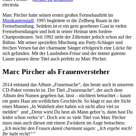
electrola
Marc Pircher hatte seinen ersten großen Fernsehauftritt im
Musikantenstadl
. 1995 begleitete er die Zellberg Buam in der
Fernsehsendung. Seitdem ist er ein gern gesehener Gast in vielen
Fernsehsendungen und holt in seiner Heimat stets fordere
Chartpositionen. Seit 1992 steht der Zillertaler jedoch schon auf der
Bühne. Mit seiner speziellen Mischung aus Party-Schlager und
frechen Versen hat der charmante Sänger erfolgreich eine Lücke für
sich gefunden. Mit der Lausbuben-Frisur und der immer gutenm
Laune passen diese Titel auch perfekt zu Marc Pircher.
Marc Pircher als Frauenversteher
2014 entstand das Album „Frauensache“, das heute auch in unserem
CD-Paket versteckt ist. Der Titel „Frauensache“, der auch dem
Album den Namen gegeben hat, lässt – nüchtern betrachtet – kaum
ein gutes Haar am weiblichen Geschlecht. So klagt er aus der Sicht
eines Mannes „In Wahrheit aber haben wir nicht allzu viel zu
melden“ und „Denn wirst Du heut als Mann gebor’n, dann hast Du
leider schon verlor’n“. Doch wie so viele Titel von Marc Pircher
muss man auch diesen mit einem Zwinkern im Auge betrachten:
„Ich möchte den Frauen damit charmant sagen: „Ich ergebe mich!
Ihr habt recht!““