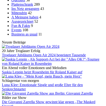
Querbeet
58
Plattenschrank
289
Ins Netz gegangen
43
Mittendrin
42
A Meinung haben
4
Ausgezeichnet
52
Fun & Fakts
9
Events
108
Business as usual
11
Neuste Beiträge
20 Jahre Troglauer Erfolg
Troglauer Jubiläums Open Air 2024 begeistert Tausende
Ein Abend voller Emotionen und Melodien
Saskia Leppin heizt Rosenheim für Roland Kaiser auf
Schlagerstar von morgen
Luna Klee: Emotionale Single und große Ehre für den
Senkrechtstarter
Bilder zur Show
Die Giovanni Zarrella Show gewinnt klar gegen „The Masked