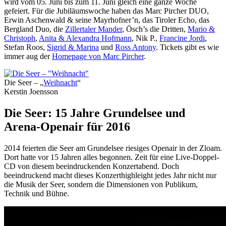
wird vom 05. Juni bis zum 11. Juni gleich eine ganze Woche
gefeiert. Für die Jubiläumswoche haben das Marc Pircher DUO,
Erwin Aschenwald & seine Mayrhofner’n, das Tiroler Echo, das
Bergland Duo, die
Zillertaler Mander
, Ösch’s die Dritten,
Mario &
Christoph
,
Anita & Alexandra Hofmann
, Nik P.,
Francine Jordi
,
Stefan Roos,
Sigrid & Marina
und
Ross Antony
. Tickets gibt es wie
immer aug der
Homepage von Marc Pircher
.
Die Seer – „
Weihnacht
“
Kerstin Joensson
Die Seer: 15 Jahre Grundelsee und
Arena-Openair für 2016
2014 feierten die Seer am Grundelsee riesiges Openair in der Zloam.
Dort hatte vor 15 Jahren alles begonnen. Zeit für eine Live-Doppel-
CD von diesem beeindruckenden Konzertabend. Doch
beeindruckend macht dieses Konzerthighleight jedes Jahr nicht nur
die Musik der Seer, sondern die Dimensionen von Publikum,
Technik und Bühne.