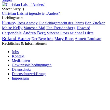
Singer“
Sweet Sixty ;)
Christian Lais ist irgendwie „Anders“
Lieblingsstars
Fantasy
Ben Zucker
Ross Antony
Die Schlagernacht des Jahres
Maite Kelly
Vanessa Mai
Ute Freudenberg
Howard
Andrea Berg
Carpendale
Michael Hirte
Vincent Gross
Roland Kaiser
Der Berg bebt
Mary Roos
Annett Louisan
Rechtliches & Informationen
Jobs
Kontakt
Mediadaten
Gewinnspielbedingungen
Datenschutz
Datenschutzerklärung
Impressum