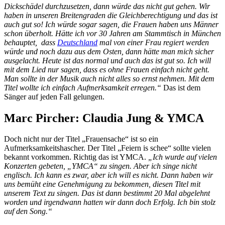
Dickschädel durchzusetzen, dann würde das nicht gut gehen. Wir
haben in unseren Breitengraden die Gleichberechtigung und das ist
auch gut so! Ich würde sogar sagen, die Frauen haben uns Männer
schon überholt. Hätte ich vor 30 Jahren am Stammtisch in München
behauptet, dass
Deutschland
mal von einer Frau regiert werden
würde und noch dazu aus dem Osten, dann hätte man mich sicher
ausgelacht. Heute ist das normal und auch das ist gut so. Ich will
mit dem Lied nur sagen, dass es ohne Frauen einfach nicht geht.
Man sollte in der Musik auch nicht alles so ernst nehmen. Mit dem
Titel wollte ich einfach Aufmerksamkeit erregen.“
Das ist dem
Sänger auf jeden Fall gelungen.
Marc Pircher: Claudia Jung & YMCA
Doch nicht nur der Titel „Frauensache“ ist so ein
Aufmerksamkeitshascher. Der Titel „Feiern is schee“ sollte vielen
bekannt vorkommen. Richtig das ist YMCA.
„Ich wurde auf vielen
Konzerten gebeten, „YMCA“ zu singen. Aber ich singe nicht
englisch. Ich kann es zwar, aber ich will es nicht. Dann haben wir
uns bemüht eine Genehmigung zu bekommen, diesen Titel mit
unserem Text zu singen. Das ist dann bestimmt 20 Mal abgelehnt
worden und irgendwann hatten wir dann doch Erfolg. Ich bin stolz
auf den Song.“