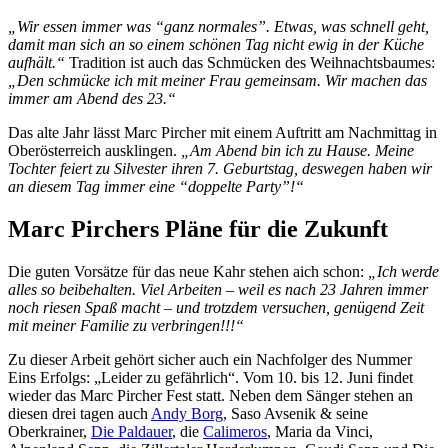
„Wir essen immer was “ganz normales”. Etwas, was schnell geht,
damit man sich an so einem schönen Tag nicht ewig in der Küche
aufhält.“
Tradition ist auch das Schmücken des Weihnachtsbaumes:
„Den schmücke ich mit meiner Frau gemeinsam. Wir machen das
immer am Abend des 23.“
Das alte Jahr lässt Marc Pircher mit einem Auftritt am Nachmittag in
Oberösterreich ausklingen.
„Am Abend bin ich zu Hause. Meine
Tochter feiert zu Silvester ihren 7. Geburtstag, deswegen haben wir
an diesem Tag immer eine “doppelte Party”!“
Marc Pirchers Pläne für die Zukunft
Die guten Vorsätze für das neue Kahr stehen aich schon:
„Ich werde
alles so beibehalten. Viel Arbeiten – weil es nach 23 Jahren immer
noch riesen Spaß macht – und trotzdem versuchen, genügend Zeit
mit meiner Familie zu verbringen!!!“
Zu dieser Arbeit gehört sicher auch ein Nachfolger des Nummer
Eins Erfolgs: „Leider zu gefährlich“. Vom 10. bis 12. Juni findet
wieder das Marc Pircher Fest statt. Neben dem Sänger stehen an
diesen drei tagen auch
Andy Borg
, Saso Avsenik & seine
Oberkrainer,
Die Paldauer
, die
Calimeros
, Maria da Vinci,