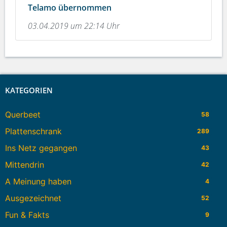
Telamo übernommen
03.04.2019 um 22:14 Uhr
KATEGORIEN
Querbeet
58
Plattenschrank
289
Ins Netz gegangen
43
Mittendrin
42
A Meinung haben
4
Ausgezeichnet
52
Fun & Fakts
9