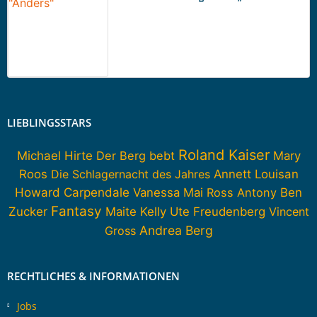
LIEBLINGSSTARS
Roland Kaiser
Michael Hirte
Der Berg bebt
Mary
Roos
Die Schlagernacht des Jahres
Annett Louisan
Howard Carpendale
Vanessa Mai
Ross Antony
Ben
Fantasy
Zucker
Maite Kelly
Ute Freudenberg
Vincent
Andrea Berg
Gross
RECHTLICHES & INFORMATIONEN
Jobs