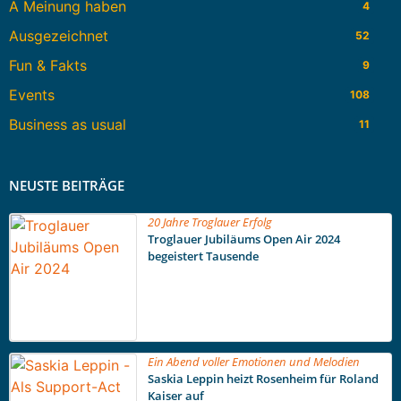
A Meinung haben
4
Ausgezeichnet
52
Fun & Fakts
9
Events
108
Business as usual
11
NEUSTE BEITRÄGE
20 Jahre Troglauer Erfolg
Troglauer Jubiläums Open Air 2024
begeistert Tausende
Ein Abend voller Emotionen und Melodien
Saskia Leppin heizt Rosenheim für Roland
Kaiser auf