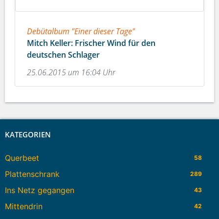
Debütalbum "Einer dieser Tage"
Mitch Keller: Frischer Wind für den
deutschen Schlager
25.06.2015 um 16:04 Uhr
KATEGORIEN
Querbeet
58
Plattenschrank
289
Ins Netz gegangen
43
Mittendrin
42