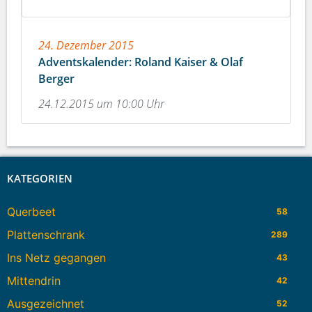
24. Dezember 2015
Adventskalender: Roland Kaiser & Olaf
Berger
24.12.2015 um 10:00 Uhr
KATEGORIEN
Querbeet
58
Plattenschrank
289
Ins Netz gegangen
43
Mittendrin
42
Ausgezeichnet
52