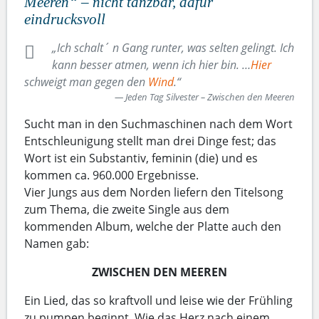
Meeren“ – nicht tanzbar, dafür
eindrucksvoll
„Ich schalt´ n Gang runter, was selten gelingt. Ich
kann besser atmen, wenn ich hier bin. …
Hier
schweigt man gegen den
Wind
.“
Jeden Tag Silvester – Zwischen den Meeren
Sucht man in den Suchmaschinen nach dem Wort
Entschleunigung stellt man drei Dinge fest; das
Wort ist ein Substantiv, feminin (die) und es
kommen ca. 960.000 Ergebnisse.
Vier Jungs aus dem Norden liefern den Titelsong
zum Thema, die zweite Single aus dem
kommenden Album, welche der Platte auch den
Namen gab:
ZWISCHEN DEN MEEREN
Ein Lied, das so kraftvoll und leise wie der Frühling
zu pumpen beginnt. Wie das Herz nach einem