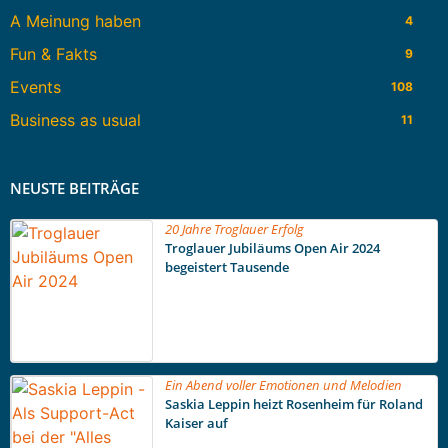
A Meinung haben
4
Fun & Fakts
9
Events
108
Business as usual
11
NEUSTE BEITRÄGE
20 Jahre Troglauer Erfolg
Troglauer Jubiläums Open Air 2024
begeistert Tausende
Ein Abend voller Emotionen und Melodien
Saskia Leppin heizt Rosenheim für Roland
Kaiser auf