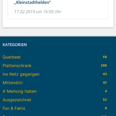
„Kleinstadthelden“
17.02.2019 um 16:09 Uhr
KATEGORIEN
Querbeet
58
Plattenschrank
289
Ins Netz gegangen
43
Mittendrin
42
A Meinung haben
4
Ausgezeichnet
52
Fun & Fakts
9