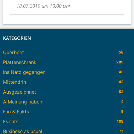
18.07.2019 um 10:00 Uhr
KATEGORIEN
Querbeet
58
Plattenschrank
289
Ins Netz gegangen
43
Mittendrin
42
Ausgezeichnet
52
A Meinung haben
4
Fun & Fakts
9
Events
108
Business as usual
11