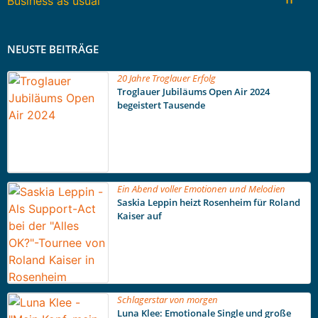
Business as usual
11
NEUSTE BEITRÄGE
20 Jahre Troglauer Erfolg
Troglauer Jubiläums Open Air 2024
begeistert Tausende
Ein Abend voller Emotionen und Melodien
Saskia Leppin heizt Rosenheim für Roland
Kaiser auf
Schlagerstar von morgen
Luna Klee: Emotionale Single und große