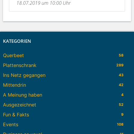
18.07.2019 um 10:00 Uhr
KATEGORIEN
Querbeet
58
Plattenschrank
289
Ins Netz gegangen
43
Mittendrin
42
A Meinung haben
4
Ausgezeichnet
52
Fun & Fakts
9
Events
108