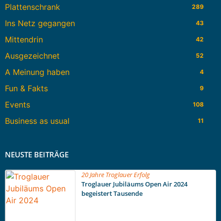
Plattenschrank
289
Ins Netz gegangen
43
Mittendrin
42
Ausgezeichnet
52
A Meinung haben
4
Fun & Fakts
9
Events
108
Business as usual
11
NEUSTE BEITRÄGE
20 Jahre Troglauer Erfolg
Troglauer Jubiläums Open Air 2024
begeistert Tausende