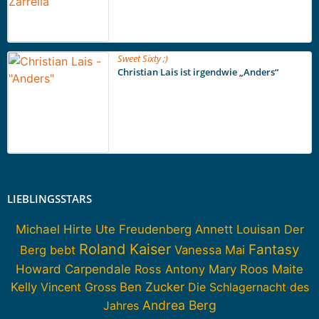
Sweet Sixty ;)
Christian Lais ist irgendwie „Anders“
LIEBLINGSSTARS
Michael Hirte
Ute Freudenberg
Annett Louisan
Der
Roland Kaiser
Fantasy
Berg bebt
Vanessa Mai
Howard Carpendale
Ross Antony
Mary Roos
Maite
Kelly
Vincent Gross
Ben Zucker
Die Schlagernacht des
Andrea Berg
Jahres