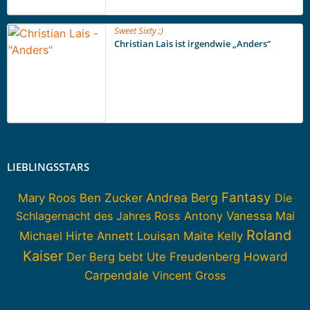
Sweet Sixty ;)
Christian Lais ist irgendwie „Anders“
LIEBLINGSSTARS
Fantasy
Andrea Berg
Mary Roos
Ben Zucker
Die
Schlagernacht des Jahres
Ross Antony
Vanessa Mai
Roland
Michael Hirte
Annett Louisan
Maite Kelly
Kaiser
Howard
Der Berg bebt
Ute Freudenberg
Carpendale
Vincent Gross