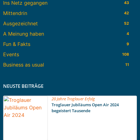
Ins Netz gegangen
43
Mittendrin
42
Ausgezeichnet
52
A Meinung haben
4
Fun & Fakts
9
Events
108
Business as usual
11
NEUSTE BEITRÄGE
20 Jahre Troglauer Erfolg
Troglauer Jubiläums Open Air 2024
begeistert Tausende