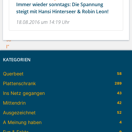
Immer wieder sonntags: Die Spannung
steigt mit Hansi Hinterseer & Robin Leon!
18.08.2016 um 14:19 Uhr
KATEGORIEN
Querbeet
58
Plattenschrank
289
Ins Netz gegangen
43
Mittendrin
42
Ausgezeichnet
52
A Meinung haben
4
Fun & Fakts
9