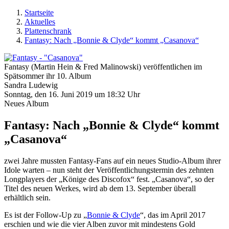
Startseite
Aktuelles
Plattenschrank
Fantasy: Nach „Bonnie & Clyde“ kommt „Casanova“
Fantasy (Martin Hein & Fred Malinowski) veröffentlichen im
Spätsommer ihr 10. Album
Sandra Ludewig
Sonntag, den 16. Juni 2019 um 18:32 Uhr
Neues Album
Fantasy: Nach „Bonnie & Clyde“ kommt
„Casanova“
zwei Jahre mussten Fantasy-Fans auf ein neues Studio-Album ihrer
Idole warten – nun steht der Veröffentlichungstermin des zehnten
Longplayers der „Könige des Discofox“ fest. „Casanova“, so der
Titel des neuen Werkes, wird ab dem 13. September überall
erhältlich sein.
Es ist der Follow-Up zu „
Bonnie & Clyde
“, das im April 2017
erschien und wie die vier Alben zuvor mit mindestens Gold