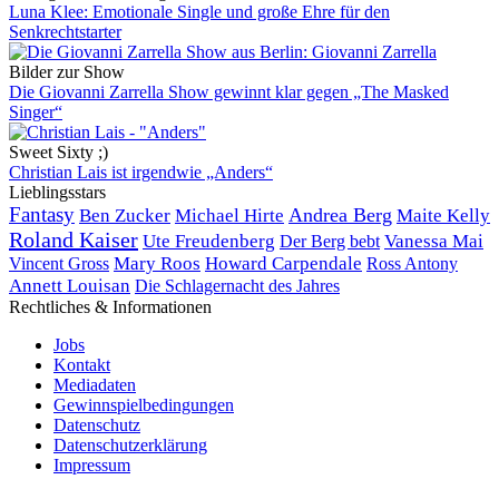
Luna Klee: Emotionale Single und große Ehre für den
Senkrechtstarter
Bilder zur Show
Die Giovanni Zarrella Show gewinnt klar gegen „The Masked
Singer“
Sweet Sixty ;)
Christian Lais ist irgendwie „Anders“
Lieblingsstars
Fantasy
Andrea Berg
Ben Zucker
Michael Hirte
Maite Kelly
Roland Kaiser
Ute Freudenberg
Der Berg bebt
Vanessa Mai
Mary Roos
Howard Carpendale
Vincent Gross
Ross Antony
Annett Louisan
Die Schlagernacht des Jahres
Rechtliches & Informationen
Jobs
Kontakt
Mediadaten
Gewinnspielbedingungen
Datenschutz
Datenschutzerklärung
Impressum