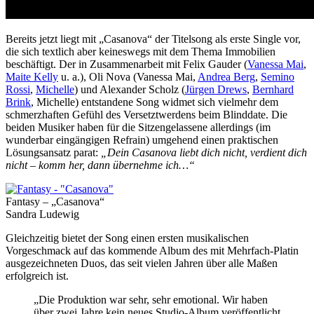
Bereits jetzt liegt mit „Casanova“ der Titelsong als erste Single vor,
die sich textlich aber keineswegs mit dem Thema Immobilien
beschäftigt. Der in Zusammenarbeit mit Felix Gauder (
Vanessa Mai
,
Maite Kelly
u. a.), Oli Nova (Vanessa Mai,
Andrea Berg
,
Semino
Rossi
,
Michelle
) und Alexander Scholz (
Jürgen Drews
,
Bernhard
Brink
, Michelle) entstandene Song widmet sich vielmehr dem
schmerzhaften Gefühl des Versetztwerdens beim Blinddate. Die
beiden Musiker haben für die Sitzengelassene allerdings (im
wunderbar eingängigen Refrain) umgehend einen praktischen
Lösungsansatz parat:
„Dein Casanova liebt dich nicht, verdient dich
nicht – komm her, dann übernehme ich…“
Fantasy – „Casanova“
Sandra Ludewig
Gleichzeitig bietet der Song einen ersten musikalischen
Vorgeschmack auf das kommende Album des mit Mehrfach-Platin
ausgezeichneten Duos, das seit vielen Jahren über alle Maßen
erfolgreich ist.
„Die Produktion war sehr, sehr emotional. Wir haben
über zwei Jahre kein neues Studio-Album veröffentlicht