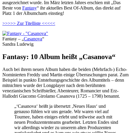
ausgezeichnet wurde. Im März letzten Jahres erschien mit „Das
Beste von
Fantasy
“ ihr aktuelles Best Of-Album, das direkt auf
Platz 1 der Albumcharts einstieg!
>>>>> Zur Titelliste <<<<<
Fantasy – „
Casanova
“
Sandra Ludewig
Fantasy: 10 Album heißt „Casanova“
Auch bei ihrem neuen Album haben die beiden (Mehrfach-) Echo-
Nominierten Freddy und Martin einige Überraschungen parat. Zum
Beispiel in punkto Entstehungsgeschichte des Albumtitels – denn
mitnichten wurde der Longplayer nach dem berühmten
venezianischen Schriftsteller, Abenteurer, Romancier und Erz-
Hallodri Giacomo Girolamo Casanova (1725 – 1798) benannt.
„‘Casanova‘ heißt ja übersetzt ‚Neues Haus‘ und
genauso fühlen wir uns gerade. Wir waren viel auf
Tournee, haben einiges erlebt und teilweise auch mit
neuen Produzententeams gearbeitet. Letzten Endes sind
wir allerdings wieder zu unserem alten Produzenten
zurückgekehrt und es kam uns wie etwas völlig Neues