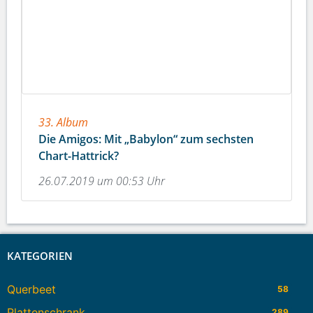
33. Album
Die Amigos: Mit „Babylon“ zum sechsten
Chart-Hattrick?
26.07.2019 um 00:53 Uhr
KATEGORIEN
Querbeet
58
Plattenschrank
289