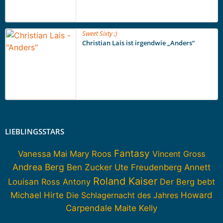
Sweet Sixty ;)
Christian Lais ist irgendwie „Anders“
LIEBLINGSSTARS
Fantasy
Vanessa Mai
Mary Roos
Vincent Gross
Andrea Berg
Ben Zucker
Ute Freudenberg
Annett
Roland Kaiser
Louisan
Ross Antony
Der Berg bebt
Howard
Michael Hirte
Die Schlagernacht des Jahres
Carpendale
Maite Kelly