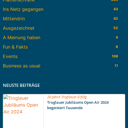
Ins Netz gegangen
43
Mittendrin
42
Ausgezeichnet
52
A Meinung haben
4
Fun & Fakts
9
Events
108
Business as usual
11
NEUSTE BEITRÄGE
20 Jahre Troglauer Erfolg
Troglauer Jubiläums Open Air 2024
begeistert Tausende