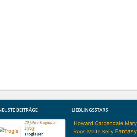
NEUSTE BEITRÄGE
LIEBLINGSSTARS
20 Jahre Troglauer
Howard Carpendale
Mary
Erfolg
Fantasy
Roos
Maite Kelly
Troglauer