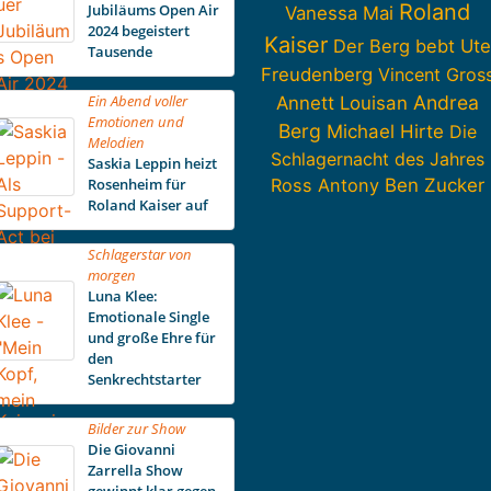
Roland
Jubiläums Open Air
Vanessa Mai
2024 begeistert
Kaiser
Der Berg bebt
Ute
Tausende
Freudenberg
Vincent Gros
Ein Abend voller
Andrea
Annett Louisan
Emotionen und
Berg
Michael Hirte
Die
Melodien
Schlagernacht des Jahres
Saskia Leppin heizt
Rosenheim für
Ross Antony
Ben Zucker
Roland Kaiser auf
Schlagerstar von
morgen
Luna Klee:
Emotionale Single
und große Ehre für
den
Senkrechtstarter
Bilder zur Show
Die Giovanni
Zarrella Show