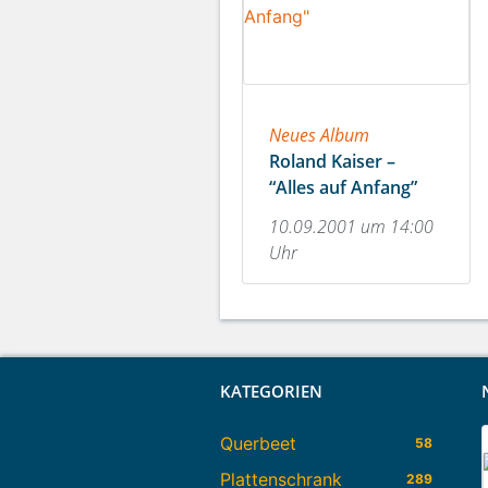
Neues Album
Roland Kaiser –
“Alles auf Anfang”
10.09.2001 um 14:00
Uhr
KATEGORIEN
Querbeet
58
Plattenschrank
289