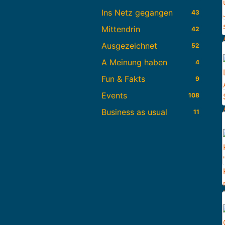
Ins Netz gegangen
43
Mittendrin
42
Ausgezeichnet
52
A Meinung haben
4
Fun & Fakts
9
Events
108
Business as usual
11