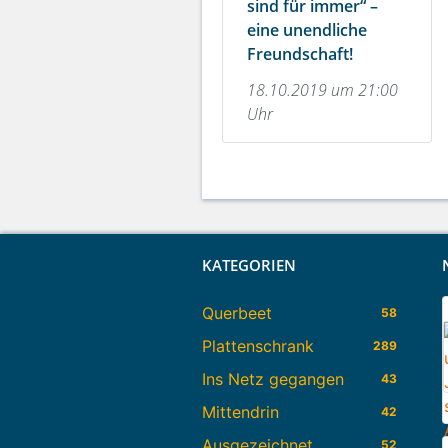
sind für immer“ –
eine unendliche
Freundschaft!
18.10.2019 um 21:00
Uhr
KATEGORIEN
Querbeet
58
Plattenschrank
289
Ins Netz gegangen
43
Mittendrin
42
Ausgezeichnet
52