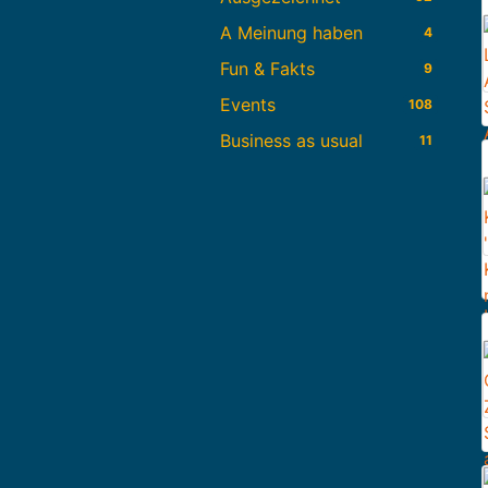
A Meinung haben
4
Fun & Fakts
9
Events
108
Business as usual
11