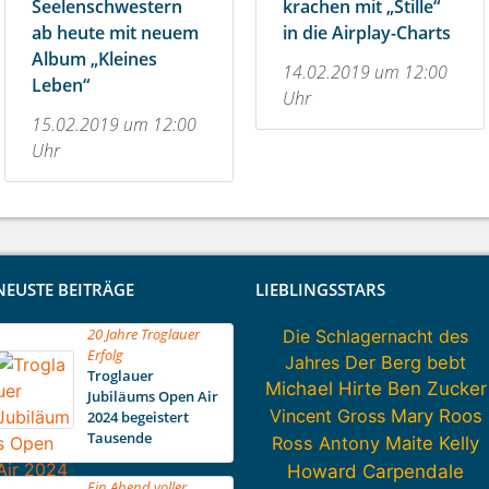
Seelenschwestern
krachen mit „Stille“
ab heute mit neuem
in die Airplay-Charts
Album „Kleines
14.02.2019 um 12:00
Leben“
Uhr
15.02.2019 um 12:00
Uhr
NEUSTE BEITRÄGE
LIEBLINGSSTARS
20 Jahre Troglauer
Die Schlagernacht des
Erfolg
Jahres
Der Berg bebt
Troglauer
Michael Hirte
Ben Zucker
Jubiläums Open Air
Vincent Gross
Mary Roos
2024 begeistert
Tausende
Ross Antony
Maite Kelly
Howard Carpendale
Ein Abend voller