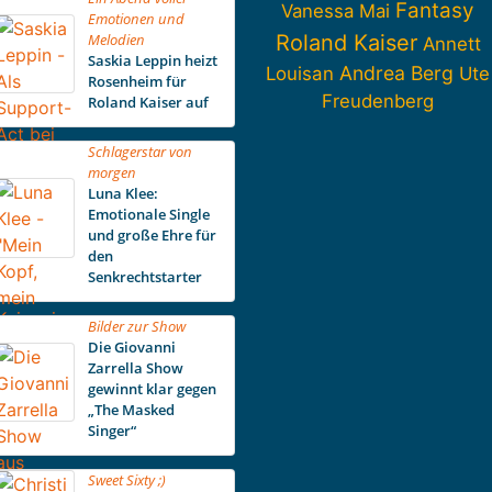
Fantasy
Vanessa Mai
Emotionen und
Melodien
Roland Kaiser
Annett
Saskia Leppin heizt
Andrea Berg
Louisan
Ute
Rosenheim für
Freudenberg
Roland Kaiser auf
Schlagerstar von
morgen
Luna Klee:
Emotionale Single
und große Ehre für
den
Senkrechtstarter
Bilder zur Show
Die Giovanni
Zarrella Show
gewinnt klar gegen
„The Masked
Singer“
Sweet Sixty ;)