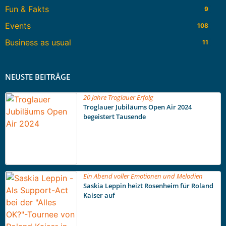
Fun & Fakts
9
Events
108
Business as usual
11
NEUSTE BEITRÄGE
20 Jahre Troglauer Erfolg
Troglauer Jubiläums Open Air 2024
begeistert Tausende
Ein Abend voller Emotionen und Melodien
Saskia Leppin heizt Rosenheim für Roland
Kaiser auf