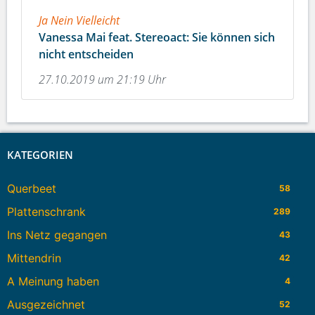
Ja Nein Vielleicht
Vanessa Mai feat. Stereoact: Sie können sich
nicht entscheiden
27.10.2019 um 21:19 Uhr
KATEGORIEN
Querbeet
58
Plattenschrank
289
Ins Netz gegangen
43
Mittendrin
42
A Meinung haben
4
Ausgezeichnet
52