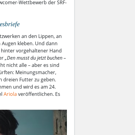
Newcomer-Wettbewerb der SRF-
esbriefe
etzwerken an den Lippen, an
n Augen kleben. Und dann
e hinter vorgehaltener Hand
er
„Den musst du jetzt buchen –
ht nicht alle – aber es sind
 dürften: Meinungsmacher,
en dreien Futter zu geben.
mmen und wird es am 24.
el
Ariola
veröffentlichen. Es