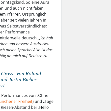
 Sonntagskind. So eine Aura
en und auch nicht faken.
dem Pfarrer. Ursprünglich
ber seit vielen Jahren in
was Selbstverständliches;
 der Performance
mittlerweile deutsch.
„Ich hab
keiten und bessere Ausdrucks-
och meine Sprache! Also ist das
ichtig an mich auf Deutsch zu
t Gross: Von Roland
und Justin Bieber
ert
V-Performances von „Ohne
nchener Freiheit
) und „Tage
 Riesen-Abstand bei „Hello