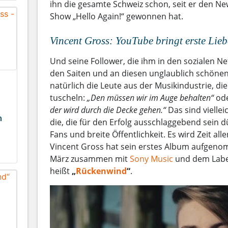
ihn die gesamte Schweiz schon, seit er den 
Show „Hello Again!“ gewonnen hat.
Vincent Gross: YouTube bringt erste Lieb
Und seine Follower, die ihm in den sozialen N
den Saiten und an diesen unglaublich schöne
natürlich die Leute aus der Musikindustrie, di
tuscheln:
„Den müssen wir im Auge behalten“
od
der wird durch die Decke gehen.“
Das sind vielleic
n
die, die für den Erfolg ausschlaggebend sein
Fans und breite Öffentlichkeit. Es wird Zeit all
Vincent Gross hat sein erstes Album aufgeno
März zusammen mit
Sony Music
und dem Lab
heißt
„
Rückenwind
“
.