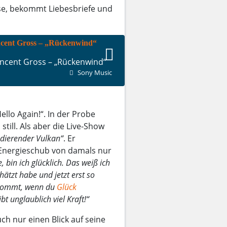
ase, bekommt Liebesbriefe und
incent Gross – „Rückenwind“
Sony Music
lo Again!“. In der Probe
till. Als aber die Live-Show
odierender Vulkan“
. Er
 Energieschub von damals nur
 bin ich glücklich. Das weiß ich
ätzt habe und jetzt erst so
ückkommt, wenn du
Glück
bt unglaublich viel Kraft!“
h nur einen Blick auf seine