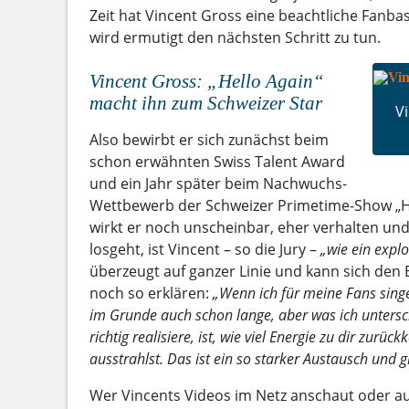
Zeit hat Vincent Gross eine beachtliche Fanb
wird ermutigt den nächsten Schritt zu tun.
Vincent Gross: „Hello Again“
macht ihn zum Schweizer Star
V
Also bewirbt er sich zunächst beim
schon erwähnten Swiss Talent Award
und ein Jahr später beim Nachwuchs-
Wettbewerb der Schweizer Primetime-Show „Hel
wirkt er noch unscheinbar, eher verhalten und s
losgeht, ist Vincent – so die Jury –
„wie ein expl
überzeugt auf ganzer Linie und kann sich den
noch so erklären:
„Wenn ich für meine Fans singe,
im Grunde auch schon lange, aber was ich untersch
richtig realisiere, ist, wie viel Energie zu dir zur
ausstrahlst. Das ist ein so starker Austausch und gi
Wer Vincents Videos im Netz anschaut oder auc