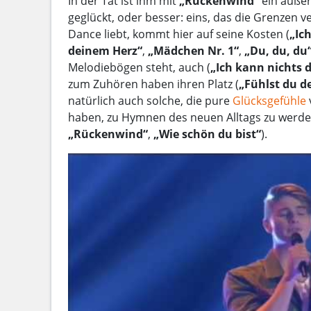
In der Tat ist ihm mit
„Rückenwind“
ein auße
geglückt, oder besser: eins, das die Grenzen 
Dance liebt, kommt hier auf seine Kosten (
„Ic
deinem Herz“
,
„Mädchen Nr. 1“
,
„Du, du, du
Melodiebögen steht, auch (
„Ich kann nichts 
zum Zuhören haben ihren Platz (
„Fühlst du d
natürlich auch solche, die pure
Glücksgefühle
haben, zu Hymnen des neuen Alltags zu werde
„Rückenwind“
,
„Wie schön du bist“
).