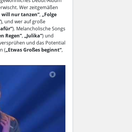
rgewöhnliches Debüt-Album
verwischt. Wer zeitgemäßen
h will nur tanzen“
,
„Folge
“
), und wer auf große
dafür“
). Melancholische Songs
en Regen“
,
„Julika“
) und
versprühen und das Potential
n (
„Etwas Großes beginnt“
,