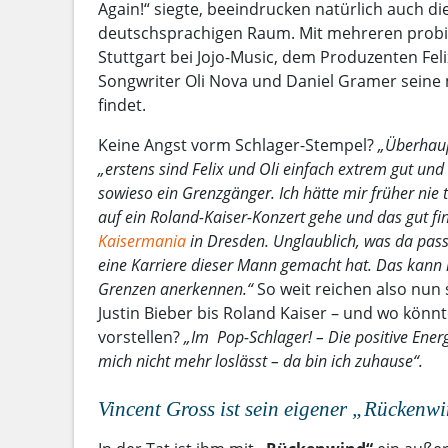
Again!“ siegte, beeindrucken natürlich auch d
deutschsprachigen Raum. Mit mehreren probiert
Stuttgart bei Jojo-Music, dem Produzenten Fe
Songwriter Oli Nova und Daniel Gramer seine
findet.
Keine Angst vorm Schlager-Stempel?
„Überhaup
„erstens sind Felix und Oli einfach extrem gut und 
sowieso ein Grenzgänger. Ich hätte mir früher nie
auf ein Roland-Kaiser-Konzert gehe und das gut find
Kaisermania
in Dresden. Unglaublich, was da passi
eine Karriere dieser Mann gemacht hat. Das kann 
Grenzen anerkennen.“
So weit reichen also nun 
Justin Bieber bis Roland Kaiser – und wo könnte
vorstellen?
„Im Pop-Schlager! – Die positive Energ
mich nicht mehr loslässt – da bin ich zuhause“.
Vincent Gross ist sein eigener „Rückenw