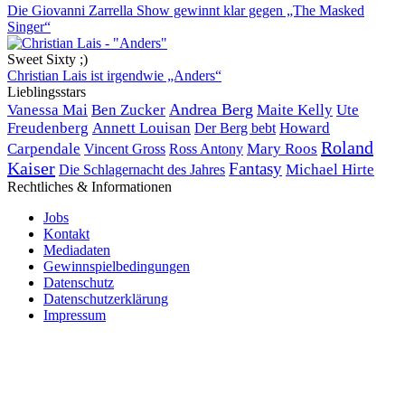
Die Giovanni Zarrella Show gewinnt klar gegen „The Masked
Singer“
Sweet Sixty ;)
Christian Lais ist irgendwie „Anders“
Lieblingsstars
Andrea Berg
Vanessa Mai
Ben Zucker
Maite Kelly
Ute
Freudenberg
Annett Louisan
Der Berg bebt
Howard
Roland
Carpendale
Mary Roos
Vincent Gross
Ross Antony
Kaiser
Fantasy
Michael Hirte
Die Schlagernacht des Jahres
Rechtliches & Informationen
Jobs
Kontakt
Mediadaten
Gewinnspielbedingungen
Datenschutz
Datenschutzerklärung
Impressum