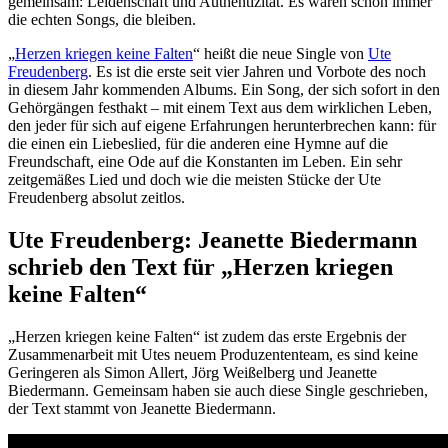
gemeinsam: Leidenschaft und Authentizität. Es waren schon immer
die echten Songs, die bleiben.
„
Herzen kriegen keine Falten
“ heißt die neue Single von
Ute
Freudenberg
. Es ist die erste seit vier Jahren und Vorbote des noch
in diesem Jahr kommenden Albums. Ein Song, der sich sofort in den
Gehörgängen festhakt – mit einem Text aus dem wirklichen Leben,
den jeder für sich auf eigene Erfahrungen herunterbrechen kann: für
die einen ein Liebeslied, für die anderen eine Hymne auf die
Freundschaft, eine Ode auf die Konstanten im Leben. Ein sehr
zeitgemäßes Lied und doch wie die meisten Stücke der Ute
Freudenberg absolut zeitlos.
Ute Freudenberg: Jeanette Biedermann
schrieb den Text für „Herzen kriegen
keine Falten“
„Herzen kriegen keine Falten“ ist zudem das erste Ergebnis der
Zusammenarbeit mit Utes neuem Produzententeam, es sind keine
Geringeren als Simon Allert, Jörg Weißelberg und Jeanette
Biedermann. Gemeinsam haben sie auch diese Single geschrieben,
der Text stammt von Jeanette Biedermann.