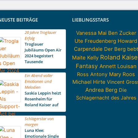
NEUSTE BEITRÄGE
LIEBLINGSSTARS
20 Jahre Troglauer
Vanessa Mai
Ben Zucker
Erfolg
Howard
Ute Freudenberg
Troglauer
Carpendale
Der Berg beb
Jubiläums Open Air
2024 begeistert
Roland Kaise
Maite Kelly
Tausende
Fantasy
Annett Louisan
Ross Antony
Mary Roos
Ein Abend voller
Emotionen und
Michael Hirte
Vincent Gros
Melodien
Andrea Berg
Die
Saskia Leppin heizt
Schlagernacht des Jahres
Rosenheim für
Roland Kaiser auf
Schlagerstar von
morgen
Luna Klee:
Emotionale Single