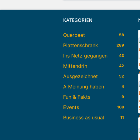
KATEGORIEN
Querbeet
58
Plattenschrank
289
Ins Netz gegangen
43
Mittendrin
42
Ausgezeichnet
52
A Meinung haben
4
Fun & Fakts
9
Events
108
Business as usual
11